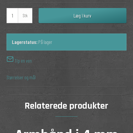
Læg i kurv
Stk
Lagerstatus:
På lager
Tip en ven
Størrelser og mål
Relaterede produkter