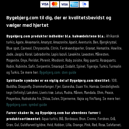
Bygebjerg.com til dig, der er kvalitetsbevidst og
vælger med hjertet
Bygebjerg.com produkter indholder bl.a. halvædelstene bl.a.:
Afrikansk
turkis, Agate, Akvamarin, Amatyst, Amazonite, Apatit, Aventurin, Ben, Bjergkrystal,
Blue spot, Carneol, Chrysocolla, Citrin, Ferskvandsperler, Granat, Hematite, Howlite,
Jade, Jaspis, Koral, Labradorite, Lapis lazuli, Lavakite, Lavasten, Månesten,
Moganite, Onyx, Peridot, Phrenit, Rhodonit, Ruby zoisite, Røg quartz, Rosaquarts,
Rubin, Rubinite, Safir, Serpentin, Smaragd, Sodalit, Spinel, Tigerøje, Turkis, Turmalin
og Turkis. Se mere her:
Bygebjerg.com: sten guide
Spirituelle symboler er en vigtig del af Bygebjerg.com identitet:
108,
Buddha, Dragonfly, Drømmefanger, Fjer, Ganesha, Guan Yin, Hamsa, Uendeligheds
tegn (Infinity), Lakshmi, Livets træ, Lotus, Mudra, Månen, Mandala, Ohm, Peace,
Prayerbox, Rudraksha frø, Shiva, Solen, Stjernerne, Vajra og Yin/Yang. Se mere her:
Bygebjerg.com: symbol guide
Farver skaber liv, og Bygebjerg.com har alverdens farver i
produktsortimentet:
Aqua turkis, Blå, Bordeaux, Brun, Creme, Fersken, Grå,
Grøn, Gul, Guldfarvet/gyldne, Hvid, Kobber, Lilla, Orange, Pink, Rød, Rosa, Sølvfarvet,