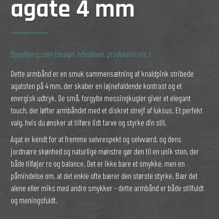
agate 4 mm
Bygebjerg.com
(design, håndlavet, produktion etc.)
Dette armbånd er en smuk sammensætning af knaldpink stribede
agatsten på 4 mm, der skaber en iøjnefaldende kontrast og et
energisk udtryk. De små, forgylte messingkugler giver et elegant
touch, der løfter armbåndet med et diskret strejf af luksus. Et perfekt
valg, hvis du ønsker at tilføre lidt farve og styrke din stil.
Agat er kendt for at fremme selvrespekt og selvværd, og dens
jordnære skønhed og naturlige mønstre gør den til en unik sten, der
både tilføjer ro og balance. Det er ikke bare et smykke, men en
påmindelse om, at det enkle ofte bærer den største styrke. Bær det
alene eller miks med andre smykker – dette armbånd er både stilfuldt
og meningsfuldt.