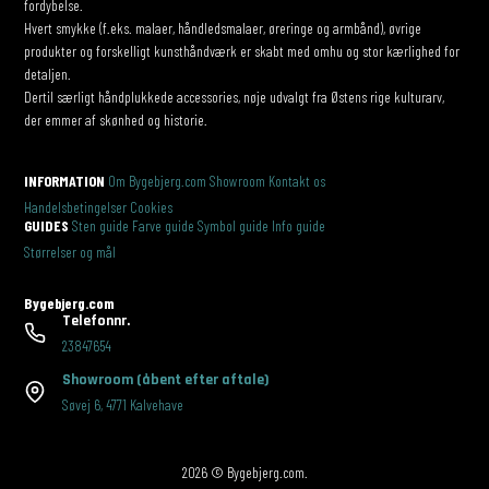
fordybelse.
Hvert smykke (f.eks. malaer, håndledsmalaer, øreringe og armbånd), øvrige
produkter og forskelligt kunsthåndværk er skabt med omhu og stor kærlighed for
detaljen.
Dertil særligt håndplukkede accessories, nøje udvalgt fra Østens rige kulturarv,
der emmer af skønhed og historie.
INFORMATION
Om Bygebjerg.com
Showroom
Kontakt os
Handelsbetingelser
Cookies
GUIDES
Sten guide
Farve guide
Symbol guide
Info guide
Størrelser og mål
Bygebjerg.com
Telefonnr.
23847654
Showroom
(åbent efter aftale)
Søvej 6
,
4771 Kalvehave
2026 © Bygebjerg.com.