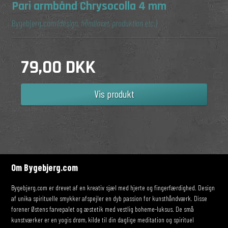
Pari armbånd Chrysocolla 4 mm
Bygebjerg.com
(design, håndlavet, produktion etc.)
79,00 DKK
Vis produkt
Om Bygebjerg.com
Bygebjerg.com er drevet af en kreativ sjæl med hjerte og fingerfærdighed. Design
af unika spirituelle smykker afspejler en dyb passion for kunsthåndværk. Disse
forener Østens farvepalet og æstetik med vestlig boheme-luksus. De små
kunstværker er en yogis drøm, kilde til din daglige meditation og spirituel