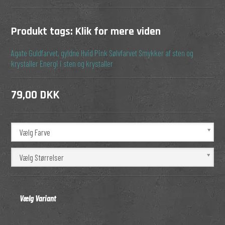
Produkt tags:
Klik for mere viden
Agate
Guldfarvet, gyldne
Hvid
Pink
Sølvfarvet
Smykker af sten og
krystaller
Energi i sten og krystaller
79,00 DKK
Vælg Farve
Vælg Størrelser
Vælg Variant