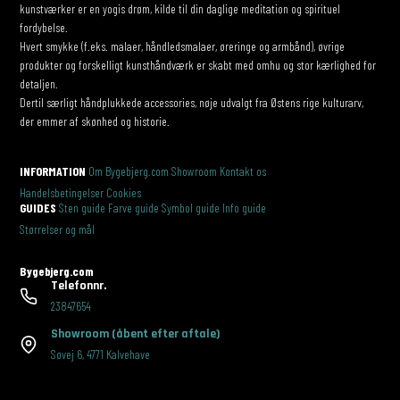
kunstværker er en yogis drøm, kilde til din daglige meditation og spirituel
fordybelse.
Hvert smykke (f.eks. malaer, håndledsmalaer, øreringe og armbånd), øvrige
produkter og forskelligt kunsthåndværk er skabt med omhu og stor kærlighed for
detaljen.
Dertil særligt håndplukkede accessories, nøje udvalgt fra Østens rige kulturarv,
der emmer af skønhed og historie.
INFORMATION
Om Bygebjerg.com
Showroom
Kontakt os
Handelsbetingelser
Cookies
GUIDES
Sten guide
Farve guide
Symbol guide
Info guide
Størrelser og mål
Bygebjerg.com
Telefonnr.
23847654
Showroom
(åbent efter aftale)
Søvej 6
,
4771 Kalvehave