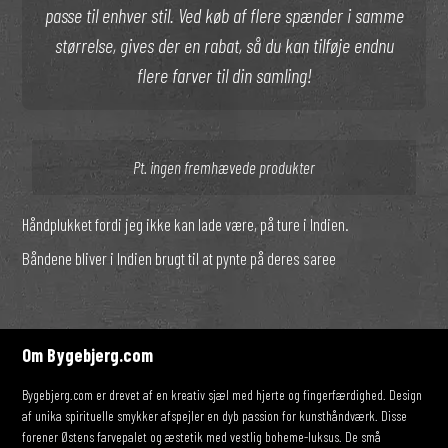
passe til enhver stil. Ved køb af flere spænder i samme
størrelse, gives der en rabat, så du kan tilføje endnu
flere farver til din samling!
Pt. ingen fremhævede produkter
Håndplukket fordi jeg ikke kan lade være, på ture i Indien.
Båndene bliver i Indien brugt til at pynte på deres saree
Om Bygebjerg.com
Bygebjerg.com er drevet af en kreativ sjæl med hjerte og fingerfærdighed. Design
af unika spirituelle smykker afspejler en dyb passion for kunsthåndværk. Disse
forener Østens farvepalet og æstetik med vestlig boheme-luksus. De små