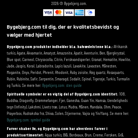
2026 © Bygebjerg.com.
Bygebjerg.com til dig, der er kvalitetsbevidst og
vælger med hjertet
Bygebjerg.com produkter indholder bl.a. halvædelstene bl.a.:
Afrikansk
turkis, Agate, Akvamarin, Amatyst, Amazonite, Apatit, Aventurin, Ben, Bjergkrystal,
Blue spot, Carneol, Chrysocolla, Citrin, Ferskvandsperler, Granat, Hematite, Howlite,
Jade, Jaspis, Koral, Labradorite, Lapis lazuli, Lavakite, Lavasten, Månesten,
Moganite, Onyx, Peridot, Phrenit, Rhodonit, Ruby zoisite, Røg quartz, Rosaquarts,
Rubin, Rubinite, Safir, Serpentin, Smaragd, Sodalit, Spinel, Tigerøje, Turkis, Turmalin
og Turkis. Se mere her:
Bygebjerg.com: sten guide
Spirituelle symboler er en vigtig del af Bygebjerg.com identitet:
108,
Buddha, Dragonfly, Drømmefanger, Fjer, Ganesha, Guan Yin, Hamsa, Uendeligheds
tegn (Infinity), Lakshmi, Livets træ, Lotus, Mudra, Månen, Mandala, Ohm, Peace,
Prayerbox, Rudraksha frø, Shiva, Solen, Stjernerne, Vajra og Yin/Yang. Se mere her:
Bygebjerg.com: symbol guide
Farver skaber liv, og Bygebjerg.com har alverdens farver i
produktsortimentet:
Aqua turkis, Blå, Bordeaux, Brun, Creme, Fersken, Grå,