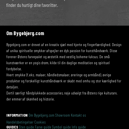
finder du hurtigt dine favoritter.
Om Bygebjerg.com
Bygebjerg.com er drevet af en kreativ sjæl med hjerte og fingerfærdighed. Design
af unika spirituelle smykker afspejler en dyb passion for kunsthåndværk. Disse
forener Østens farvepalet og æstetik med vestlig boheme-luksus. De små
kunstværker er en yogis drøm, kilde til din daglige meditation og spirituel
fordybelse.
Hvert smykke (f.eks. malaer, håndledsmalaer, øreringe og armbånd), øvrige
produkter og forskelligt kunsthåndværk er skabt med omhu og stor kærlighed for
detaljen.
Dertil særligt håndplukkede accessories, nøje udvalgt fra Østens rige kulturarv,
der emmer af skønhed og historie.
INFORMATION
Om Bygebjerg.com
Showroom
Kontakt os
Handelsbetingelser
Cookies
GUIDES
Sten guide
Farve guide
Symbol guide
Info guide