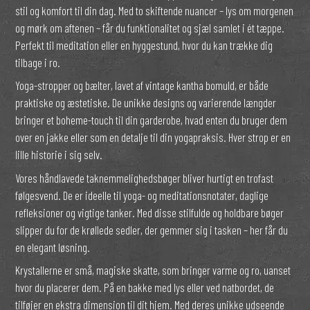
stil og komfort til din dag. Med to skiftende nuancer – lys om morgenen
og mørk om aftenen – får du funktionalitet og sjæl samlet i ét tæppe.
Perfekt til meditation eller en hyggestund, hvor du kan trække dig
tilbage i ro.
Yoga-stropper og bælter, lavet af vintage kantha bomuld, er både
praktiske og æstetiske. De unikke designs og varierende længder
bringer et boheme-touch til din garderobe, hvad enten du bruger dem
over en jakke eller som en detalje til din yogapraksis. Hver strop er en
lille historie i sig selv.
Vores håndlavede taknemmelighedsbøger bliver hurtigt en trofast
følgesvend. De er ideelle til yoga- og meditationsnotater, daglige
refleksioner og vigtige tanker. Med disse stilfulde og holdbare bøger
slipper du for de krøllede sedler, der gemmer sig i tasken – her får du
en elegant løsning.
Krystallerne er små, magiske skatte, som bringer varme og ro, uanset
hvor du placerer dem. På en bakke med lys eller ved natbordet, de
tilføjer en ekstra dimension til dit hjem. Med deres unikke udseende