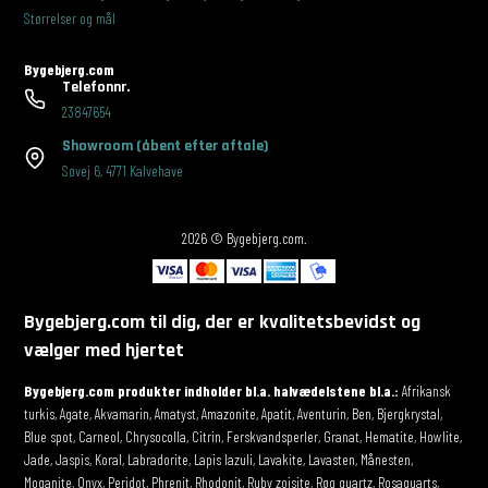
Størrelser og mål
Bygebjerg.com
Telefonnr.
23847654
Showroom
(åbent efter aftale)
Søvej 6
,
4771 Kalvehave
2026 © Bygebjerg.com.
Bygebjerg.com til dig, der er kvalitetsbevidst og
vælger med hjertet
Bygebjerg.com produkter indholder bl.a. halvædelstene bl.a.:
Afrikansk
turkis, Agate, Akvamarin, Amatyst, Amazonite, Apatit, Aventurin, Ben, Bjergkrystal,
Blue spot, Carneol, Chrysocolla, Citrin, Ferskvandsperler, Granat, Hematite, Howlite,
Jade, Jaspis, Koral, Labradorite, Lapis lazuli, Lavakite, Lavasten, Månesten,
Moganite, Onyx, Peridot, Phrenit, Rhodonit, Ruby zoisite, Røg quartz, Rosaquarts,