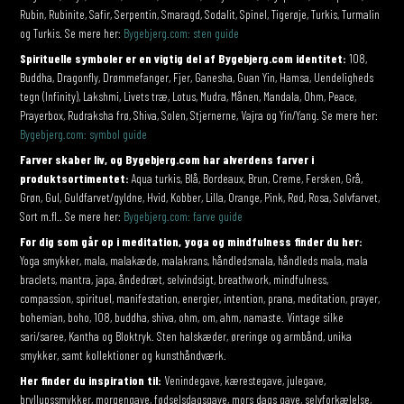
Rubin, Rubinite, Safir, Serpentin, Smaragd, Sodalit, Spinel, Tigerøje, Turkis, Turmalin
og Turkis. Se mere her:
Bygebjerg.com: sten guide
Spirituelle symboler er en vigtig del af Bygebjerg.com identitet:
108,
Buddha, Dragonfly, Drømmefanger, Fjer, Ganesha, Guan Yin, Hamsa, Uendeligheds
tegn (Infinity), Lakshmi, Livets træ, Lotus, Mudra, Månen, Mandala, Ohm, Peace,
Prayerbox, Rudraksha frø, Shiva, Solen, Stjernerne, Vajra og Yin/Yang. Se mere her:
Bygebjerg.com: symbol guide
Farver skaber liv, og Bygebjerg.com har alverdens farver i
produktsortimentet:
Aqua turkis, Blå, Bordeaux, Brun, Creme, Fersken, Grå,
Grøn, Gul, Guldfarvet/gyldne, Hvid, Kobber, Lilla, Orange, Pink, Rød, Rosa, Sølvfarvet,
Sort m.fl.. Se mere her:
Bygebjerg.com: farve guide
For dig som går op i meditation, yoga og mindfulness finder du her:
Yoga smykker, mala, malakæde, malakrans, håndledsmala, håndleds mala, mala
braclets, mantra, japa, åndedræt, selvindsigt, breathwork, mindfulness,
compassion, spirituel, manifestation, energier, intention, prana, meditation, prayer,
bohemian, boho, 108, buddha, shiva, ohm, om, ahm, namaste. Vintage silke
sari/saree, Kantha og Bloktryk. Sten halskæder, øreringe og armbånd, unika
smykker, samt kollektioner og kunsthåndværk.
Her finder du inspiration til:
Venindegave, kærestegave, julegave,
bryllupssmykker, morgengave, fødselsdagsgave, mors dags gave, selvforkælelse,