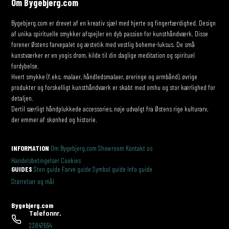
Om Bygebjerg.com
Bygebjerg.com er drevet af en kreativ sjæl med hjerte og fingerfærdighed. Design
af unika spirituelle smykker afspejler en dyb passion for kunsthåndværk. Disse
forener Østens farvepalet og æstetik med vestlig boheme-luksus. De små
kunstværker er en yogis drøm, kilde til din daglige meditation og spirituel
fordybelse.
Hvert smykke (f.eks. malaer, håndledsmalaer, øreringe og armbånd), øvrige
produkter og forskelligt kunsthåndværk er skabt med omhu og stor kærlighed for
detaljen.
Dertil særligt håndplukkede accessories, nøje udvalgt fra Østens rige kulturarv,
der emmer af skønhed og historie.
INFORMATION
Om Bygebjerg.com
Showroom
Kontakt os
Handelsbetingelser
Cookies
GUIDES
Sten guide
Farve guide
Symbol guide
Info guide
Størrelser og mål
Bygebjerg.com
Telefonnr.
23847654