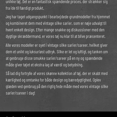
unikke tøj. Det er en fantastisk spændende proces, der strækker sig
fra ide til færdigt produkt.
Jeg har taget udgangspunkt i bearbejdede grundmodeller fra hjemmet
og kombineret dem med vintage silke sarier, som er nøje udvalgt til
hvert enkelt design. Efter mange snakke og diskussioner med den
dygtige skræddermand, er vores tøj nu klar til at blive præsenteret.
Alle vores modeller er syet i vintage silke sarier/sareer, hvilket giver
dem et unikt og luksuriøst udtryk. Silke er let og luftigt, og tanken om
at genbruge disse smukke sarier/sareer på en ny og spændende
måde giver tøjet et ekstra lag af værdi og betydning.
Så lad dig fortrylle af vores skønne kollektion af tøj, der er skabt med
kærlighed og omtanke for både design og bæredygtighed. Oplev
glæden ved genbrug på den rigtig fede måde med vores vintage silke
sarier/sareer i dag!