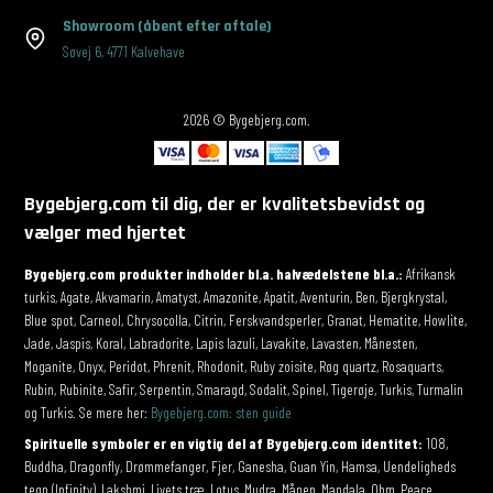
Showroom
(åbent efter aftale)
Søvej 6
,
4771 Kalvehave
2026 © Bygebjerg.com.
Bygebjerg.com til dig, der er kvalitetsbevidst og
vælger med hjertet
Bygebjerg.com produkter indholder bl.a. halvædelstene bl.a.:
Afrikansk
turkis, Agate, Akvamarin, Amatyst, Amazonite, Apatit, Aventurin, Ben, Bjergkrystal,
Blue spot, Carneol, Chrysocolla, Citrin, Ferskvandsperler, Granat, Hematite, Howlite,
Jade, Jaspis, Koral, Labradorite, Lapis lazuli, Lavakite, Lavasten, Månesten,
Moganite, Onyx, Peridot, Phrenit, Rhodonit, Ruby zoisite, Røg quartz, Rosaquarts,
Rubin, Rubinite, Safir, Serpentin, Smaragd, Sodalit, Spinel, Tigerøje, Turkis, Turmalin
og Turkis. Se mere her:
Bygebjerg.com: sten guide
Spirituelle symboler er en vigtig del af Bygebjerg.com identitet:
108,
Buddha, Dragonfly, Drømmefanger, Fjer, Ganesha, Guan Yin, Hamsa, Uendeligheds
tegn (Infinity), Lakshmi, Livets træ, Lotus, Mudra, Månen, Mandala, Ohm, Peace,