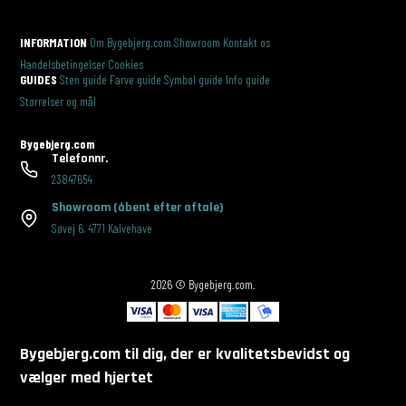
INFORMATION
Om Bygebjerg.com
Showroom
Kontakt os
Handelsbetingelser
Cookies
GUIDES
Sten guide
Farve guide
Symbol guide
Info guide
Størrelser og mål
Bygebjerg.com
Telefonnr.
23847654
Showroom
(åbent efter aftale)
Søvej 6
,
4771 Kalvehave
2026 © Bygebjerg.com.
Bygebjerg.com til dig, der er kvalitetsbevidst og
vælger med hjertet