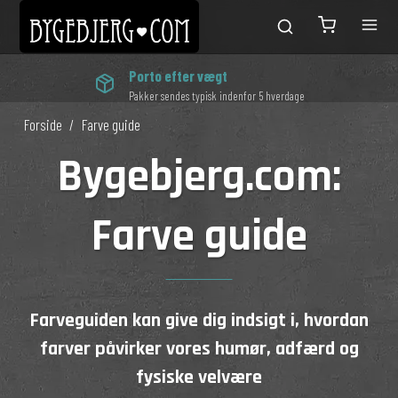
Håndbundne Mala's siden 2006
Design og smykker er håndlavet i Danmark
Forside
/
Farve guide
Bygebjerg.com:
Farve guide
Farveguiden kan give dig indsigt i, hvordan
farver påvirker vores humør, adfærd og
fysiske velvære