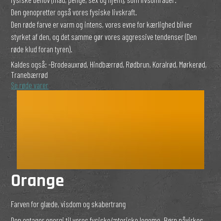
Den genopretter også vores fysiske livskraft.
Den røde farve er varm og intens, vores evne for kærlighed bliver
styrket af den, og det samme gør vores aggressive tendenser (Den
røde klud foran tyren).
Kaldes også:
-Brodeauxrød, Hindbærrød, Rødbrun, Koralrød, Mørkerød,
Tranebærrød
Se røde varer
Orange
Farven for glæde, visdom og skabertrang
Den optager energi til vores fysiske/æteriske legeme. Børn påvirkes