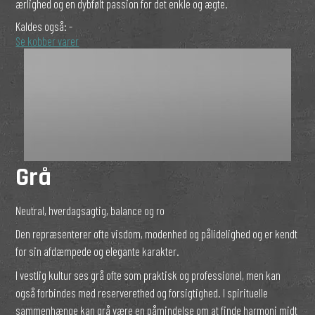
ærlighed og en dybfølt passion for det enkle og ægte.
Kaldes også:
-
Se kobber varer
Grå
Neutral, hverdagsagtig, balance og ro
Den repræsenterer ofte visdom, modenhed og pålidelighed og er kendt
for sin afdæmpede og elegante karakter.
I vestlig kultur ses grå ofte som praktisk og professionel, men kan
også forbindes med reserverethed og forsigtighed. I spirituelle
sammenhænge kan grå være en påmindelse om at finde harmoni midt