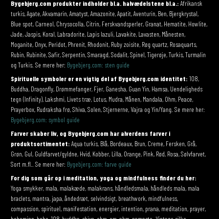
Bygebjerg.com produkter indholder bl.a. halvædelstene bl.a.:
Afrikansk
turkis, Agate, Akvamarin, Amatyst, Amazonite, Apatit, Aventurin, Ben, Bjergkrystal,
Blue spot, Carneol, Chrysocolla, Citrin, Ferskvandsperler, Granat, Hematite, Howlite,
Jade, Jaspis, Koral, Labradorite, Lapis lazuli, Lavakite, Lavasten, Månesten,
Moganite, Onyx, Peridot, Phrenit, Rhodonit, Ruby zoisite, Røg quartz, Rosaquarts,
Rubin, Rubinite, Safir, Serpentin, Smaragd, Sodalit, Spinel, Tigerøje, Turkis, Turmalin
og Turkis. Se mere her:
Bygebjerg.com: sten guide
Spirituelle symboler er en vigtig del af Bygebjerg.com identitet:
108,
Buddha, Dragonfly, Drømmefanger, Fjer, Ganesha, Guan Yin, Hamsa, Uendeligheds
tegn (Infinity), Lakshmi, Livets træ, Lotus, Mudra, Månen, Mandala, Ohm, Peace,
Prayerbox, Rudraksha frø, Shiva, Solen, Stjernerne, Vajra og Yin/Yang. Se mere her:
Bygebjerg.com: symbol guide
Farver skaber liv, og Bygebjerg.com har alverdens farver i
produktsortimentet:
Aqua turkis, Blå, Bordeaux, Brun, Creme, Fersken, Grå,
Grøn, Gul, Guldfarvet/gyldne, Hvid, Kobber, Lilla, Orange, Pink, Rød, Rosa, Sølvfarvet,
Sort m.fl.. Se mere her:
Bygebjerg.com: farve guide
For dig som går op i meditation, yoga og mindfulness finder du her:
Yoga smykker, mala, malakæde, malakrans, håndledsmala, håndleds mala, mala
braclets, mantra, japa, åndedræt, selvindsigt, breathwork, mindfulness,
compassion, spirituel, manifestation, energier, intention, prana, meditation, prayer,
bohemian, boho, 108, buddha, shiva, ohm, om, ahm, namaste. Vintage silke