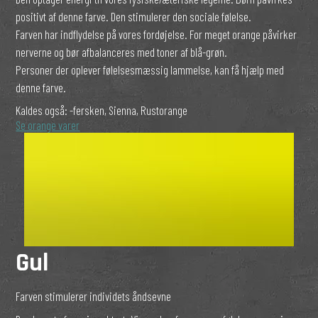
positivt af denne farve. Den stimulerer den sociale følelse.
Farven har indflydelse på vores fordøjelse. For meget orange påvirker
nerverne og bør afbalanceres med toner af blå-grøn.
Personer der oplever følelsesmæssig lammelse, kan få hjælp med
denne farve.
Kaldes også:
-fersken, Sienna, Rustorange
Se orange varer
Gul
Farven stimulerer individets åndsevne