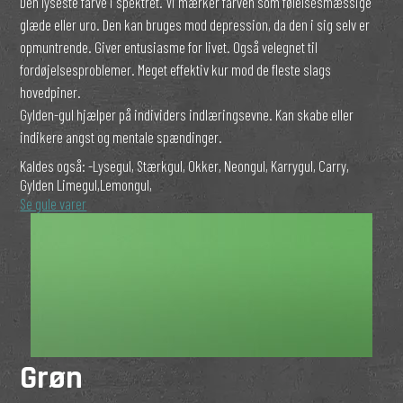
Den lyseste farve i spektret. Vi mærker farven som følelsesmæssige
glæde eller uro. Den kan bruges mod depression, da den i sig selv er
opmuntrende. Giver entusiasme for livet. Også velegnet til
fordøjelsesproblemer. Meget effektiv kur mod de fleste slags
hovedpiner.
Gylden-gul hjælper på individers indlæringsevne. Kan skabe eller
indikere angst og mentale spændinger.
Kaldes også:
-Lysegul, Stærkgul, Okker, Neongul, Karrygul, Carry,
Gylden Limegul,Lemongul,
Se gule varer
Grøn