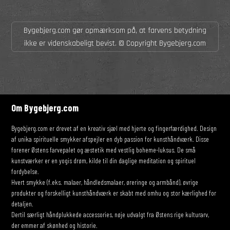
Bygebjerg.com gør opmærksom på, at farvens betydning
ikke er videnskabeligt bevist. © Copyright Bygebjerg.com
Om Bygebjerg.com
Bygebjerg.com er drevet af en kreativ sjæl med hjerte og fingerfærdighed. Design
af unika spirituelle smykker afspejler en dyb passion for kunsthåndværk. Disse
forener Østens farvepalet og æstetik med vestlig boheme-luksus. De små
kunstværker er en yogis drøm, kilde til din daglige meditation og spirituel
fordybelse.
Hvert smykke (f.eks. malaer, håndledsmalaer, øreringe og armbånd), øvrige
produkter og forskelligt kunsthåndværk er skabt med omhu og stor kærlighed for
detaljen.
Dertil særligt håndplukkede accessories, nøje udvalgt fra Østens rige kulturarv,
der emmer af skønhed og historie.