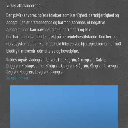
Virker afbalancerede
Den påvirker vores højere følelser som kærlighed, barmhjertighed og
accept. Den er afstressende og harmoniserende. Af negative
associationer kan nævnes jalousi, forræderi og tvivl.
Den har en nedsættende effekt på betændelsestilstande. Den beroliger
nervesystemet. Den kan med held tilføres ved hjerteproblemer, for højt
blodtryk, mavesår, udmattelse og hovedpine.
Kaldes også:
-Jadegrøn, Oliven, Flaskegrøn, Armygrøn, Salvie,
Duggrøn, Pistage, Lime, Mintgrøn, Gulgrøn, Blågrøn, Vårgrøn, Græsgrøn,
Søgrøn, Mosgrøn, Lavgrøn, Grangrøn
Se grønne varer