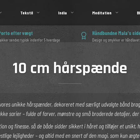
Tekstil
India
Meditation
B
Porto efter vægt
Håndbundne Mala's sid
akker sendes typisk indenfor 5 hverdage
Design og smykker er håndlavet
10 cm hårspænde
Armbånd i 4 mm
Tibet uldtæpper
Blomster hårspænde 10 cm
Silke tørklæder
8 cm hårspænde
Armbånd i 6 mm
Grafiske uldtæpper
Blomsterpynt store
Bloktrykte tørklæder
10 cm hårspænde
er
Armbånd i 8 mm
Indiske vattæpper
Blomsterpynt mellem
Bomulds tørklæder
ere med sten
Armbånd i 10 mm
Kantha sari tæpper
Uld tørklæder unisex
50 x 50 cm
Kimono
Punge
ed vores unikke hårspænder, dekoreret med særligt udvalgte bånd bra
ukke sarier – fulde af farver, mønstre og små broderede detaljer, der 
60 x 40 cm
Tunika
Clutch
og finesse, så de både sidder sikkert i håret og tilføjer et unikt, hånd
s bøger
Kaftan
Tasker
stlige lejligheder – og altid med en snert af den magi, som kun ægt
Silke til håret
Projekttaske