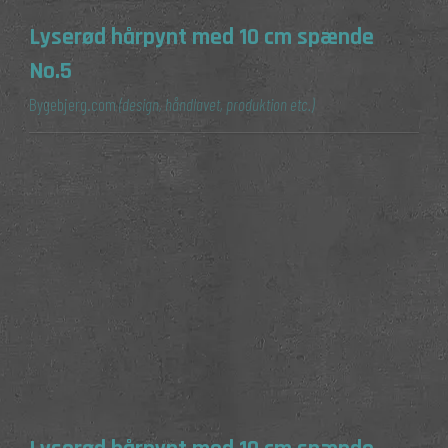
Lyserød hårpynt med 10 cm spænde
No.5
Bygebjerg.com
(design, håndlavet, produktion etc.)