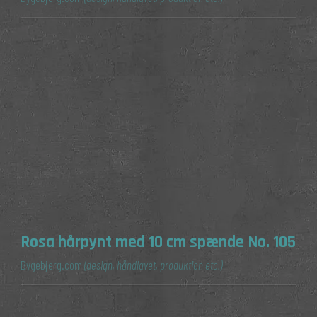
Rosa hårpynt med 10 cm spænde No. 105
Bygebjerg.com
(design, håndlavet, produktion etc.)