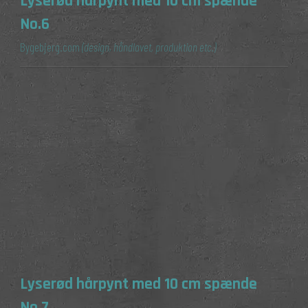
Lyserød hårpynt med 10 cm spænde
No.6
Bygebjerg.com
(design, håndlavet, produktion etc.)
Lyserød hårpynt med 10 cm spænde
No.7