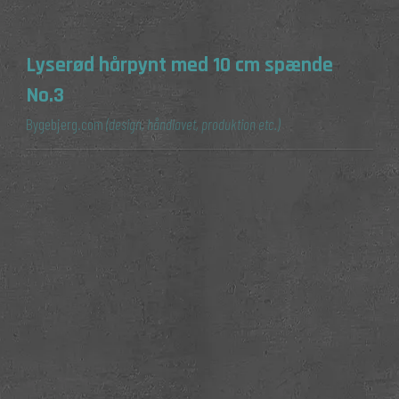
Lyserød hårpynt med 10 cm spænde
No.3
Bygebjerg.com
(design, håndlavet, produktion etc.)