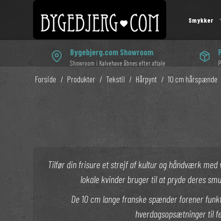
Smykker
Bygebjerg.com Showroom
Showroom i Kalvehave åbnes efter aftale
P
Luksus boheme mala
Kjoler
Øreringe med symboler
1000 og en nat
Forside
/
Produkter
/
Tekstil
/
Hårpynt
/
10 cm hårspænde
Mala med tassel
Kimono
Enkelte øreringe
Indiske armbånd
Håndledsmala
Underdele
Øreringe med krystaller
Indiske halskæd
Overdele
Indiske ørehæng
Halskæde med vedhæng
Skuldertasker
Mala til mænd
Drømmefangere
Tilfør din frisure et strejf af kultur og håndværk m
lokale kvinder bruger til at pryde deres sm
Kosmetikpunge
Håndledsmala til mænd
Ophæng
De 10 cm lange franske spænder forener funktion 
Armbånd til mænd
Taknemmelighed
hverdagsopsætninger til fe
Æsker