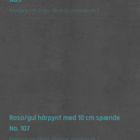
Bygebjerg.com
(design, håndlavet, produktion etc.)
Rosa/gul hårpynt med 10 cm spænde
No. 107
Bygebjerg.com
(design, håndlavet, produktion etc.)