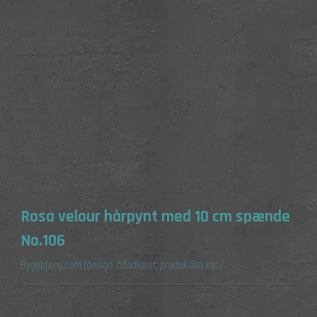
Rosa velour hårpynt med 10 cm spænde
No.106
Bygebjerg.com
(design, håndlavet, produktion etc.)