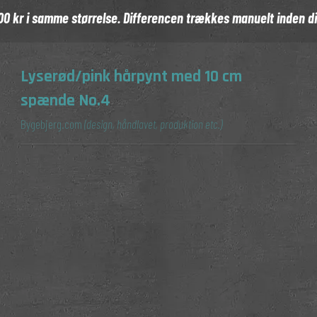
 100 kr i samme størrelse. Differencen trækkes manuelt inden d
rter
Lyserød/pink hårpynt med 10 cm
spænde No.4
Bygebjerg.com
(design, håndlavet, produktion etc.)