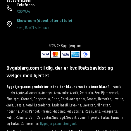
Bygebjerg.com
Telefonnr.
23847654
Showroom
(åbent efter aftale)
Søvej 6
,
4771 Kalvehave
2026 © Bygebjerg.com.
Bygebjerg.com til dig, der er kvalitetsbevidst og
vælger med hjertet
Bygebjerg.com produkter indholder bl.a. halvædelstene bl.a.:
Afrikansk
turkis, Agate, Akvamarin, Amatyst, Amazonite, Apatit, Aventurin, Ben, Bjergkrystal,
Blue spot, Carneol, Chrysocolla, Citrin, Ferskvandsperler, Granat, Hematite, Howlite,
Jade, Jaspis, Koral, Labradorite, Lapis lazuli, Lavakite, Lavasten, Månesten,
Moganite, Onyx, Peridot, Phrenit, Rhodonit, Ruby zoisite, Røg quartz, Rosaquarts,
Rubin, Rubinite, Safir, Serpentin, Smaragd, Sodalit, Spinel, Tigerøje, Turkis, Turmalin
og Turkis. Se mere her:
Bygebjerg.com: sten guide