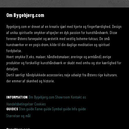
Om Bygebjerg.com
Bygebjerg.com er drevet af en kreativ sjæl med hjerte og fingerfærdighed. Design
af unika spirituelle smykker afspejler en dyb passion for kunsthåndværk. Disse
forener Østens farvepalet og æstetik med vestlig boheme-luksus. De små
kunstværker er en yogis drøm, kilde til din daglige meditation og spirituel
fordybelse.
Hvert smykke (f.eks. malaer, håndledsmalaer, øreringe og armbånd), øvrige
produkter og forskelligt kunsthåndværk er skabt med omhu og stor kærlighed for
detaljen.
Dertil særligt håndplukkede accessories, nøje udvalgt fra Østens rige kulturarv,
der emmer af skønhed og historie.
INFORMATION
Om Bygebjerg.com
Showroom
Kontakt os
Handelsbetingelser
Cookies
GUIDES
Sten guide
Farve guide
Symbol guide
Info guide
Størrelser og mål