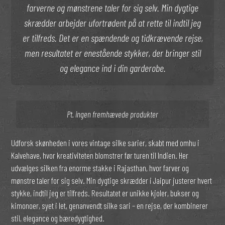
farverne og mønstrene taler for sig selv. Min dygtige
skrædder arbejder ufortrødent på at rette til indtil jeg
er tilfreds. Det er en spændende og tidkrævende rejse,
men resultatet er enestående stykker, der bringer stil
og elegance ind i din garderobe.
Pt. ingen fremhævede produkter
Udforsk skønheden i vores vintage silke sarier, skabt med omhu i
Kalvehave, hvor kreativiteten blomstrer før turen til Indien. Her
udvælges silken fra enorme stakke i Rajasthan, hvor farver og
mønstre taler for sig selv. Min dygtige skrædder i Jaipur justerer hvert
stykke, indtil jeg er tilfreds. Resultatet er unikke kjoler, bukser og
kimonoer, syet i let, genanvendt silke sari – en rejse, der kombinerer
stil, elegance og bæredygtighed.