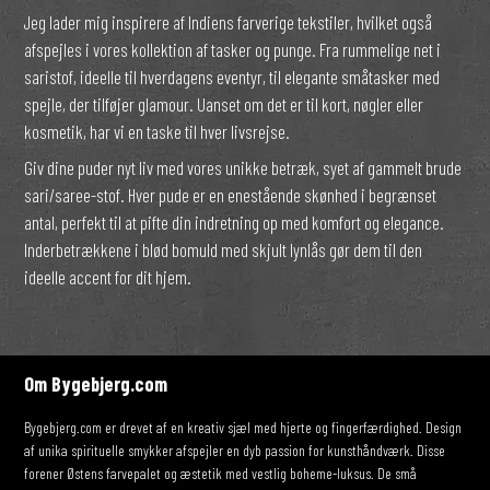
Jeg lader mig inspirere af Indiens farverige tekstiler, hvilket også
afspejles i vores kollektion af tasker og punge. Fra rummelige net i
saristof, ideelle til hverdagens eventyr, til elegante småtasker med
spejle, der tilføjer glamour. Uanset om det er til kort, nøgler eller
kosmetik, har vi en taske til hver livsrejse.
Giv dine puder nyt liv med vores unikke betræk, syet af gammelt brude
sari/saree-stof. Hver pude er en enestående skønhed i begrænset
antal, perfekt til at pifte din indretning op med komfort og elegance.
Inderbetrækkene i blød bomuld med skjult lynlås gør dem til den
ideelle accent for dit hjem.
Om Bygebjerg.com
Bygebjerg.com er drevet af en kreativ sjæl med hjerte og fingerfærdighed. Design
af unika spirituelle smykker afspejler en dyb passion for kunsthåndværk. Disse
forener Østens farvepalet og æstetik med vestlig boheme-luksus. De små