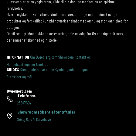
kunstværker er en yogis drøm, kilde til din daglige meditation og spirituel
fordybelse.
Hvert smykke (f.eks. malaer, håndledsmalaer, øreringe og armbånd), øvrige
produkter og forskelligt kunsthåndværk er skabt med omhu og stor kærlighed for
detaljen.
Dertil særligt håndplukkede accessories, nøje udvalgt fra Østens rige kulturarv,
der emmer af skønhed og historie.
INFORMATION
Om Bygebjerg.com
Showroom
Kontakt os
Handelsbetingelser
Cookies
GUIDES
Sten guide
Farve guide
Symbol guide
Info guide
Størrelser og mål
Bygebjerg.com
Telefonnr.
23847654
Showroom
(åbent efter aftale)
Søvej 6
,
4771 Kalvehave