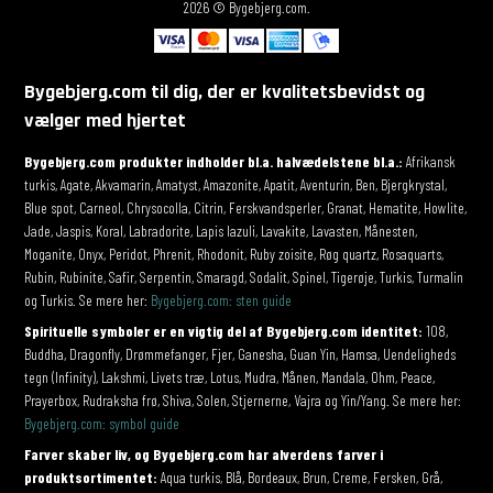
2026 © Bygebjerg.com.
Bygebjerg.com til dig, der er kvalitetsbevidst og
vælger med hjertet
Bygebjerg.com produkter indholder bl.a. halvædelstene bl.a.:
Afrikansk
turkis, Agate, Akvamarin, Amatyst, Amazonite, Apatit, Aventurin, Ben, Bjergkrystal,
Blue spot, Carneol, Chrysocolla, Citrin, Ferskvandsperler, Granat, Hematite, Howlite,
Jade, Jaspis, Koral, Labradorite, Lapis lazuli, Lavakite, Lavasten, Månesten,
Moganite, Onyx, Peridot, Phrenit, Rhodonit, Ruby zoisite, Røg quartz, Rosaquarts,
Rubin, Rubinite, Safir, Serpentin, Smaragd, Sodalit, Spinel, Tigerøje, Turkis, Turmalin
og Turkis. Se mere her:
Bygebjerg.com: sten guide
Spirituelle symboler er en vigtig del af Bygebjerg.com identitet:
108,
Buddha, Dragonfly, Drømmefanger, Fjer, Ganesha, Guan Yin, Hamsa, Uendeligheds
tegn (Infinity), Lakshmi, Livets træ, Lotus, Mudra, Månen, Mandala, Ohm, Peace,
Prayerbox, Rudraksha frø, Shiva, Solen, Stjernerne, Vajra og Yin/Yang. Se mere her:
Bygebjerg.com: symbol guide
Farver skaber liv, og Bygebjerg.com har alverdens farver i
produktsortimentet:
Aqua turkis, Blå, Bordeaux, Brun, Creme, Fersken, Grå,