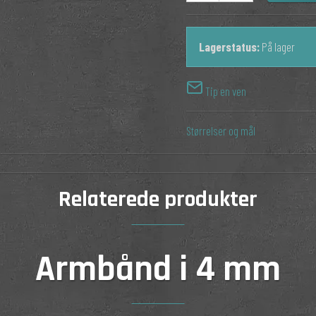
Lagerstatus:
På lager
Tip en ven
Størrelser og mål
Relaterede produkter
Armbånd i 4 mm