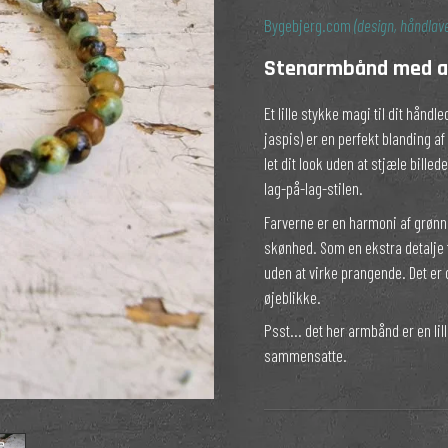
rter
Bygebjerg.com
(design, håndlave
Stenarmbånd med af
Et lille stykke magi til dit hånd
jaspis) er en perfekt blanding 
let dit look uden at stjæle bill
lag-på-lag-stilen.
Farverne er en harmoni af grønn
skønhed. Som en ekstra detalje fin
uden at virke prangende. Det er
øjeblikke.
Psst... det her armbånd er en lil
sammensatte.