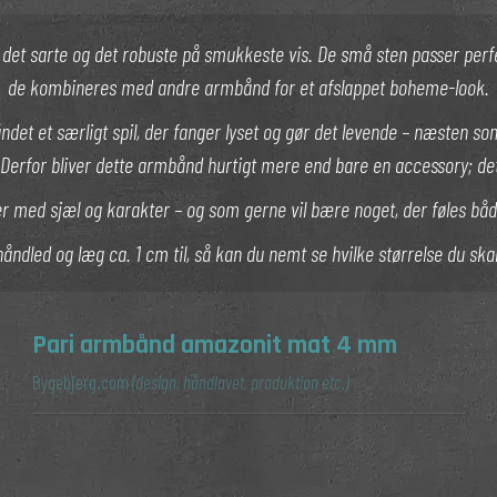
et sarte og det robuste på smukkeste vis. De små sten passer perfekt
de kombineres med andre armbånd for et afslappet boheme-look.
ndet et særligt spil, der fanger lyset og gør det levende – næsten so
Derfor bliver dette armbånd hurtigt mere end bare en accessory; det bl
ker med sjæl og karakter – og som gerne vil bære noget, der føles bå
håndled og læg ca. 1 cm til, så kan du nemt se hvilke størrelse du sk
Pari armbånd amazonit mat 4 mm
Bygebjerg.com
(design, håndlavet, produktion etc.)