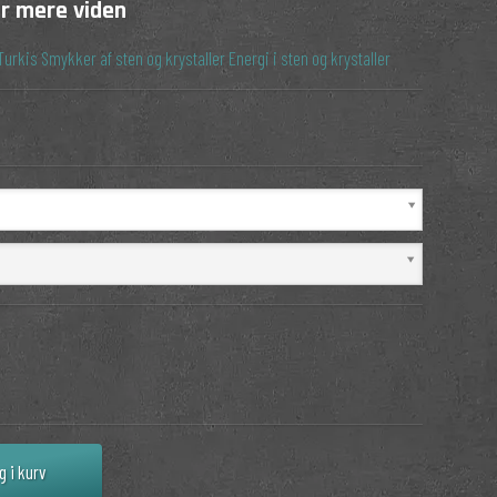
or mere viden
Turkis
Smykker af sten og krystaller
Energi i sten og krystaller
g i kurv