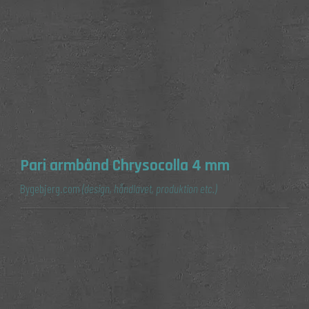
Pari armbånd Chrysocolla 4 mm
Bygebjerg.com
(design, håndlavet, produktion etc.)