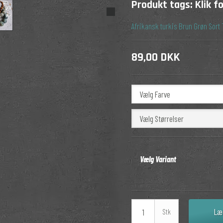
Produkt tags:
Klik f
Afrikansk turkis
Brun
Grøn
Sort
89,00 DKK
Vælg Farve
Vælg Størrelser
Vælg Variant
Læ
Stk