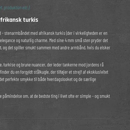
t, produktion etc.)
rikansk turkis
led – stenarmbåndet med afrikansk turkis (der i virkeligheden er en
af elegance og naturlig charme. Med sine 4 mm små sten pryder det
edet, og det spiller smukt sammen med andre armbånd, hvis du elsker
e, turkise og brune nuancer, der leder tankerne mod jordens rå
der du en forgyldt stålkugle, der tilføjer et strejf af eksklusivitet
 det perfekte smykke til både hverdagslooket og de særlige
le påmindelse om, at de bedste ting i livet ofte er simple – og smukt