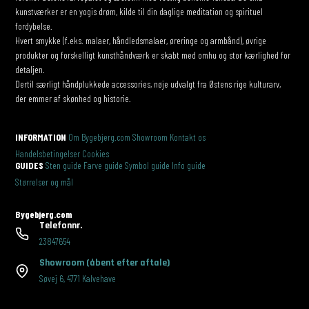
kunstværker er en yogis drøm, kilde til din daglige meditation og spirituel
fordybelse.
Hvert smykke (f.eks. malaer, håndledsmalaer, øreringe og armbånd), øvrige
produkter og forskelligt kunsthåndværk er skabt med omhu og stor kærlighed for
detaljen.
Dertil særligt håndplukkede accessories, nøje udvalgt fra Østens rige kulturarv,
der emmer af skønhed og historie.
INFORMATION
Om Bygebjerg.com
Showroom
Kontakt os
Handelsbetingelser
Cookies
GUIDES
Sten guide
Farve guide
Symbol guide
Info guide
Størrelser og mål
Bygebjerg.com
Telefonnr.
23847654
Showroom
(åbent efter aftale)
Søvej 6
,
4771 Kalvehave