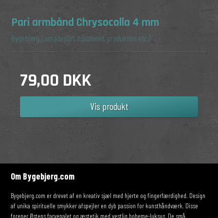
Pari armbånd Chrysocolla 4 mm
Bygebjerg.com
(design, håndlavet, produktion etc.)
79,00 DKK
Vis produkt
Om Bygebjerg.com
Bygebjerg.com er drevet af en kreativ sjæl med hjerte og fingerfærdighed. Design
af unika spirituelle smykker afspejler en dyb passion for kunsthåndværk. Disse
forener Østens farvepalet og æstetik med vestlig boheme-luksus. De små