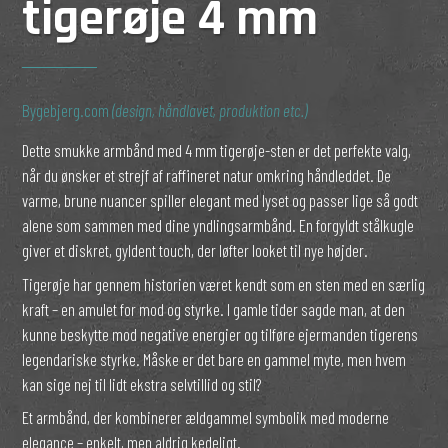
tigerøje 4 mm
Bygebjerg.com
(design, håndlavet, produktion etc.)
Dette smukke armbånd med 4 mm tigerøje-sten er det perfekte valg,
når du ønsker et strejf af raffineret natur omkring håndleddet. De
varme, brune nuancer spiller elegant med lyset og passer lige så godt
alene som sammen med dine yndlingsarmbånd. En forgyldt stålkugle
giver et diskret, gyldent touch, der løfter looket til nye højder.
Tigerøje har gennem historien været kendt som en sten med en særlig
kraft – en amulet for mod og styrke. I gamle tider sagde man, at den
kunne beskytte mod negative energier og tilføre ejermanden tigerens
legendariske styrke. Måske er det bare en gammel myte, men hvem
kan sige nej til lidt ekstra selvtillid og stil?
Et armbånd, der kombinerer ældgammel symbolik med moderne
elegance – enkelt, men aldrig kedeligt.