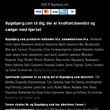
2026 © Bygebjerg.com.
Bygebjerg.com til dig, der er kvalitetsbevidst og
vælger med hjertet
Bygebjerg.com produkter indholder bl.a. halvædelstene bl.a.:
Afrikansk
turkis, Agate, Akvamarin, Amatyst, Amazonite, Apatit, Aventurin, Ben, Bjergkrystal,
Blue spot, Carneol, Chrysocolla, Citrin, Ferskvandsperler, Granat, Hematite, Howlite,
Jade, Jaspis, Koral, Labradorite, Lapis lazuli, Lavakite, Lavasten, Månesten,
Moganite, Onyx, Peridot, Phrenit, Rhodonit, Ruby zoisite, Røg quartz, Rosaquarts,
Rubin, Rubinite, Safir, Serpentin, Smaragd, Sodalit, Spinel, Tigerøje, Turkis, Turmalin
og Turkis. Se mere her:
Bygebjerg.com: sten guide
Spirituelle symboler er en vigtig del af Bygebjerg.com identitet:
108,
Buddha, Dragonfly, Drømmefanger, Fjer, Ganesha, Guan Yin, Hamsa, Uendeligheds
tegn (Infinity), Lakshmi, Livets træ, Lotus, Mudra, Månen, Mandala, Ohm, Peace,
Prayerbox, Rudraksha frø, Shiva, Solen, Stjernerne, Vajra og Yin/Yang. Se mere her:
Bygebjerg.com: symbol guide
Farver skaber liv, og Bygebjerg.com har alverdens farver i
produktsortimentet:
Aqua turkis, Blå, Bordeaux, Brun, Creme, Fersken, Grå,