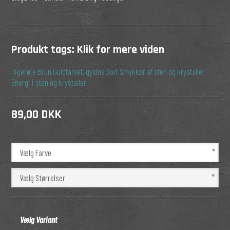
Produkt tags:
Klik for mere viden
Tigerøje
Brun
Guldfarvet, gyldne
Sort
Smykker af sten og krystaller
Energi i sten og krystaller
89,00 DKK
Vælg Farve
Vælg Størrelser
Vælg Variant