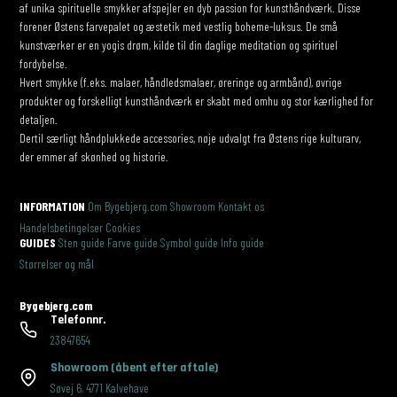
af unika spirituelle smykker afspejler en dyb passion for kunsthåndværk. Disse
forener Østens farvepalet og æstetik med vestlig boheme-luksus. De små
kunstværker er en yogis drøm, kilde til din daglige meditation og spirituel
fordybelse.
Hvert smykke (f.eks. malaer, håndledsmalaer, øreringe og armbånd), øvrige
produkter og forskelligt kunsthåndværk er skabt med omhu og stor kærlighed for
detaljen.
Dertil særligt håndplukkede accessories, nøje udvalgt fra Østens rige kulturarv,
der emmer af skønhed og historie.
INFORMATION
Om Bygebjerg.com
Showroom
Kontakt os
Handelsbetingelser
Cookies
GUIDES
Sten guide
Farve guide
Symbol guide
Info guide
Størrelser og mål
Bygebjerg.com
Telefonnr.
23847654
Showroom
(åbent efter aftale)
Søvej 6
,
4771 Kalvehave