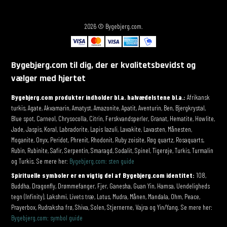
2026 © Bygebjerg.com.
Bygebjerg.com til dig, der er kvalitetsbevidst og
vælger med hjertet
Bygebjerg.com produkter indholder bl.a. halvædelstene bl.a.:
Afrikansk
turkis, Agate, Akvamarin, Amatyst, Amazonite, Apatit, Aventurin, Ben, Bjergkrystal,
Blue spot, Carneol, Chrysocolla, Citrin, Ferskvandsperler, Granat, Hematite, Howlite,
Jade, Jaspis, Koral, Labradorite, Lapis lazuli, Lavakite, Lavasten, Månesten,
Moganite, Onyx, Peridot, Phrenit, Rhodonit, Ruby zoisite, Røg quartz, Rosaquarts,
Rubin, Rubinite, Safir, Serpentin, Smaragd, Sodalit, Spinel, Tigerøje, Turkis, Turmalin
og Turkis. Se mere her:
Bygebjerg.com: sten guide
Spirituelle symboler er en vigtig del af Bygebjerg.com identitet:
108,
Buddha, Dragonfly, Drømmefanger, Fjer, Ganesha, Guan Yin, Hamsa, Uendeligheds
tegn (Infinity), Lakshmi, Livets træ, Lotus, Mudra, Månen, Mandala, Ohm, Peace,
Prayerbox, Rudraksha frø, Shiva, Solen, Stjernerne, Vajra og Yin/Yang. Se mere her:
Bygebjerg.com: symbol guide