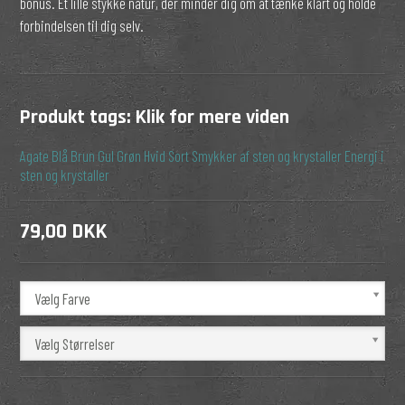
bonus. Et lille stykke natur, der minder dig om at tænke klart og holde
forbindelsen til dig selv.
Produkt tags:
Klik for mere viden
Agate
Blå
Brun
Gul
Grøn
Hvid
Sort
Smykker af sten og krystaller
Energi i
sten og krystaller
79,00 DKK
Vælg Farve
Vælg Størrelser