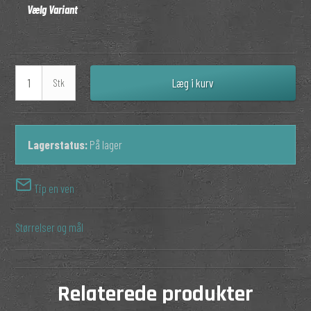
Vælg Variant
Læg i kurv
Stk
Lagerstatus:
På lager
Tip en ven
Størrelser og mål
Relaterede produkter