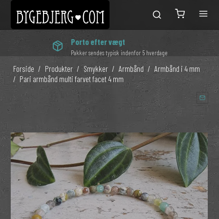
Porto efter vægt
Pakker sendes typisk indenfor 5 hverdage
Forside
/
Produkter
/
Smykker
/
Armbånd
/
Armbånd i 4 mm
/
Pari armbånd multi farvet facet 4 mm