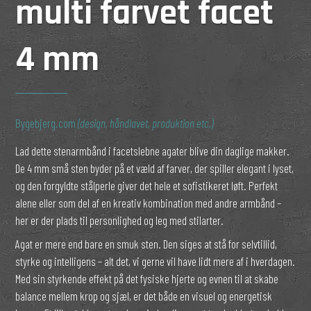
multi farvet facet
4 mm
Bygebjerg.com
(design, håndlavet, produktion etc.)
Lad dette stenarmbånd i facetslebne agater blive din daglige makker.
De 4 mm små sten byder på et væld af farver, der spiller elegant i lyset,
og den forgyldte stålperle giver det hele et sofistikeret løft. Perfekt
alene eller som del af en kreativ kombination med andre armbånd –
her er der plads til personlighed og leg med stilarter.
Agat er mere end bare en smuk sten. Den siges at stå for selvtillid,
styrke og intelligens – alt det, vi gerne vil have lidt mere af i hverdagen.
Med sin styrkende effekt på det fysiske hjerte og evnen til at skabe
balance mellem krop og sjæl, er det både en visuel og energetisk