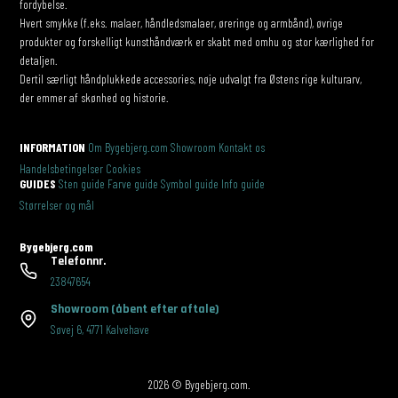
fordybelse.
Hvert smykke (f.eks. malaer, håndledsmalaer, øreringe og armbånd), øvrige
produkter og forskelligt kunsthåndværk er skabt med omhu og stor kærlighed for
detaljen.
Dertil særligt håndplukkede accessories, nøje udvalgt fra Østens rige kulturarv,
der emmer af skønhed og historie.
INFORMATION
Om Bygebjerg.com
Showroom
Kontakt os
Handelsbetingelser
Cookies
GUIDES
Sten guide
Farve guide
Symbol guide
Info guide
Størrelser og mål
Bygebjerg.com
Telefonnr.
23847654
Showroom
(åbent efter aftale)
Søvej 6
,
4771 Kalvehave
2026 © Bygebjerg.com.