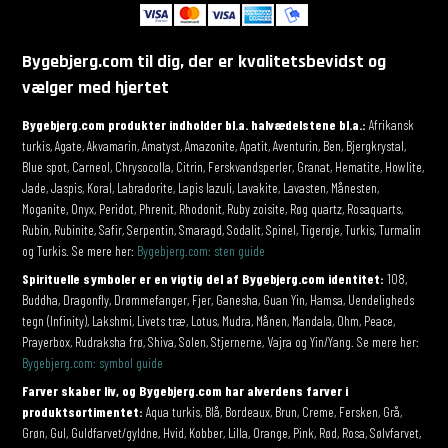
Bygebjerg.com til dig, der er kvalitetsbevidst og
vælger med hjertet
Bygebjerg.com produkter indholder bl.a. halvædelstene bl.a.:
Afrikansk
turkis, Agate, Akvamarin, Amatyst, Amazonite, Apatit, Aventurin, Ben, Bjergkrystal,
Blue spot, Carneol, Chrysocolla, Citrin, Ferskvandsperler, Granat, Hematite, Howlite,
Jade, Jaspis, Koral, Labradorite, Lapis lazuli, Lavakite, Lavasten, Månesten,
Moganite, Onyx, Peridot, Phrenit, Rhodonit, Ruby zoisite, Røg quartz, Rosaquarts,
Rubin, Rubinite, Safir, Serpentin, Smaragd, Sodalit, Spinel, Tigerøje, Turkis, Turmalin
og Turkis. Se mere her:
Bygebjerg.com: sten guide
Spirituelle symboler er en vigtig del af Bygebjerg.com identitet:
108,
Buddha, Dragonfly, Drømmefanger, Fjer, Ganesha, Guan Yin, Hamsa, Uendeligheds
tegn (Infinity), Lakshmi, Livets træ, Lotus, Mudra, Månen, Mandala, Ohm, Peace,
Prayerbox, Rudraksha frø, Shiva, Solen, Stjernerne, Vajra og Yin/Yang. Se mere her:
Bygebjerg.com: symbol guide
Farver skaber liv, og Bygebjerg.com har alverdens farver i
produktsortimentet:
Aqua turkis, Blå, Bordeaux, Brun, Creme, Fersken, Grå,
Grøn, Gul, Guldfarvet/gyldne, Hvid, Kobber, Lilla, Orange, Pink, Rød, Rosa, Sølvfarvet,