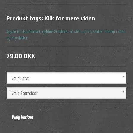
Produkt tags:
Klik for mere viden
Agate
Gul
Guldfarvet, gyldne
Smykker af sten og krystaller
Energi i sten
og krystaller
79,00 DKK
Vælg Farve
Vælg Størrelser
Vælg Variant