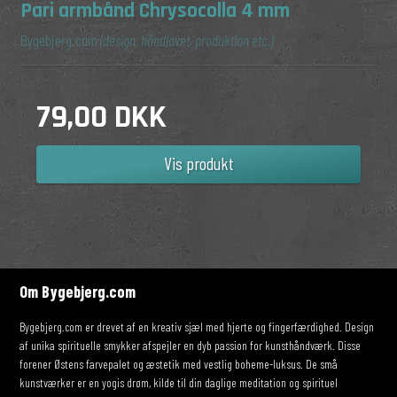
Pari armbånd Chrysocolla 4 mm
Bygebjerg.com
(design, håndlavet, produktion etc.)
79,00 DKK
Vis produkt
Om Bygebjerg.com
Bygebjerg.com er drevet af en kreativ sjæl med hjerte og fingerfærdighed. Design
af unika spirituelle smykker afspejler en dyb passion for kunsthåndværk. Disse
forener Østens farvepalet og æstetik med vestlig boheme-luksus. De små
kunstværker er en yogis drøm, kilde til din daglige meditation og spirituel