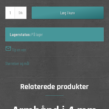
Læg i kurv
Stk
Lagerstatus:
På lager
Tip en ven
Størrelser og mål
Relaterede produkter