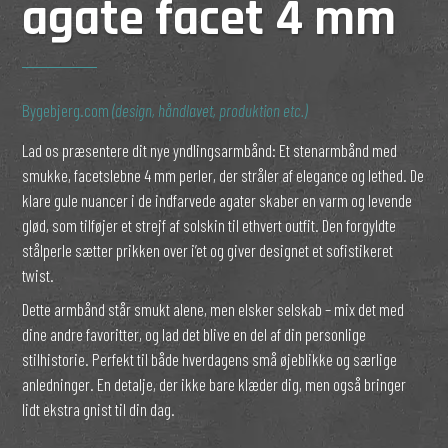
agate facet 4 mm
Bygebjerg.com
(design, håndlavet, produktion etc.)
Lad os præsentere dit nye yndlingsarmbånd: Et stenarmbånd med
smukke, facetslebne 4 mm perler, der stråler af elegance og lethed. De
klare gule nuancer i de indfarvede agater skaber en varm og levende
glød, som tilføjer et strejf af solskin til ethvert outfit. Den forgyldte
stålperle sætter prikken over i’et og giver designet et sofistikeret
twist.
Dette armbånd står smukt alene, men elsker selskab – mix det med
dine andre favoritter, og lad det blive en del af din personlige
stilhistorie. Perfekt til både hverdagens små øjeblikke og særlige
anledninger. En detalje, der ikke bare klæder dig, men også bringer
lidt ekstra gnist til din dag.