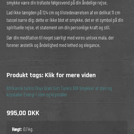
smykke være din trofaste følgesvend på din åndelige rejse.
Lad ikke længden på 124 cm og tilstedeværelsen af en delikat 11 cm
tassel narre dig; dette er ikke blot et smykke, det er et symbol på din
spirituelle rejse, et statement om din personlige kraft og stil.
Gør din meditation til noget særligt med vores unisex mala, der
forener æstetik og åndelighed med lethed og elegance.
Produkt tags:
Klik for mere viden
Afrikansk turkis
Onyx
Grøn
Sort
Turkis
108
Smykker af sten og
krystaller
Energi i sten og krystaller
995,00 DKK
Vægt:
0,1
kg.