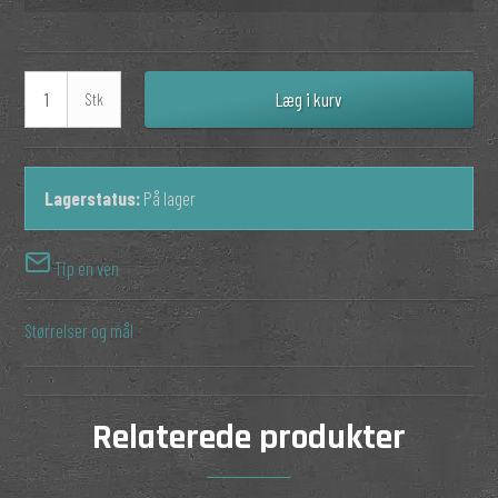
Læg i kurv
Stk
Lagerstatus:
På lager
Tip en ven
Størrelser og mål
Relaterede produkter