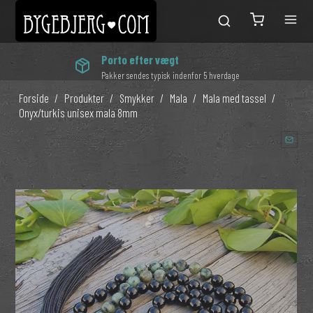
Porto efter vægt
Pakker sendes typisk indenfor 5 hverdage
Forside
/
Produkter
/
Smykker
/
Mala
/
Mala med tassel
/
Onyx/turkis unisex mala 8mm