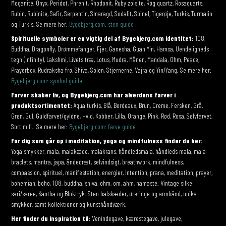
Moganite, Onyx, Peridot, Phrenit, Rhodonit, Ruby zoisite, Røg quartz, Rosaquarts,
Rubin, Rubinite, Safir, Serpentin, Smaragd, Sodalit, Spinel, Tigerøje, Turkis, Turmalin
og Turkis. Se mere her:
Bygebjerg.com: sten guide
Spirituelle symboler er en vigtig del af Bygebjerg.com identitet:
108,
Buddha, Dragonfly, Drømmefanger, Fjer, Ganesha, Guan Yin, Hamsa, Uendeligheds
tegn (Infinity), Lakshmi, Livets træ, Lotus, Mudra, Månen, Mandala, Ohm, Peace,
Prayerbox, Rudraksha frø, Shiva, Solen, Stjernerne, Vajra og Yin/Yang. Se mere her:
Bygebjerg.com: symbol guide
Farver skaber liv, og Bygebjerg.com har alverdens farver i
produktsortimentet:
Aqua turkis, Blå, Bordeaux, Brun, Creme, Fersken, Grå,
Grøn, Gul, Guldfarvet/gyldne, Hvid, Kobber, Lilla, Orange, Pink, Rød, Rosa, Sølvfarvet,
Sort m.fl.. Se mere her:
Bygebjerg.com: farve guide
For dig som går op i meditation, yoga og mindfulness finder du her:
Yoga smykker, mala, malakæde, malakrans, håndledsmala, håndleds mala, mala
braclets, mantra, japa, åndedræt, selvindsigt, breathwork, mindfulness,
compassion, spirituel, manifestation, energier, intention, prana, meditation, prayer,
bohemian, boho, 108, buddha, shiva, ohm, om, ahm, namaste. Vintage silke
sari/saree, Kantha og Bloktryk. Sten halskæder, øreringe og armbånd, unika
smykker, samt kollektioner og kunsthåndværk.
Her finder du inspiration til:
Venindegave, kærestegave, julegave,