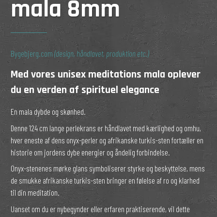
mala 8mm
Bygebjerg.com
(design, håndlavet, produktion etc.)
Med vores unisex meditations mala oplever
du en verden af spirituel elegance
En mala dybde og skønhed.
Denne 124 cm lange perlekrans er håndlavet med kærlighed og omhu,
hver eneste af dens onyx-perler og afrikanske turkis-sten fortæller en
historie om jordens dybe energier og åndelig forbindelse.
Onyx-stenenes mørke glans symboliserer styrke og beskyttelse, mens
de smukke afrikanske turkis-sten bringer en følelse af ro og klarhed
til din meditation.
Uanset om du er nybegynder eller erfaren praktiserende, vil dette