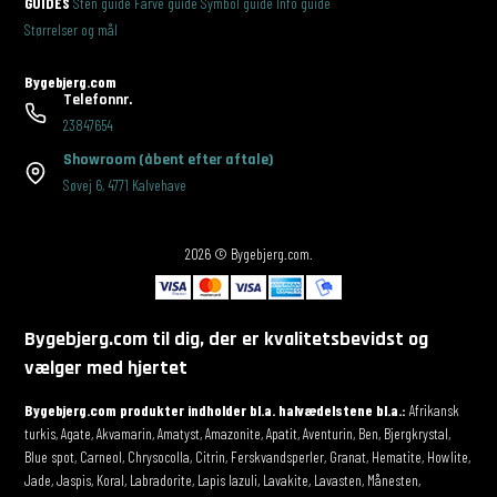
GUIDES
Sten guide
Farve guide
Symbol guide
Info guide
Størrelser og mål
Bygebjerg.com
Telefonnr.
23847654
Showroom
(åbent efter aftale)
Søvej 6
,
4771 Kalvehave
2026 © Bygebjerg.com.
Bygebjerg.com til dig, der er kvalitetsbevidst og
vælger med hjertet
Bygebjerg.com produkter indholder bl.a. halvædelstene bl.a.:
Afrikansk
turkis, Agate, Akvamarin, Amatyst, Amazonite, Apatit, Aventurin, Ben, Bjergkrystal,
Blue spot, Carneol, Chrysocolla, Citrin, Ferskvandsperler, Granat, Hematite, Howlite,
Jade, Jaspis, Koral, Labradorite, Lapis lazuli, Lavakite, Lavasten, Månesten,