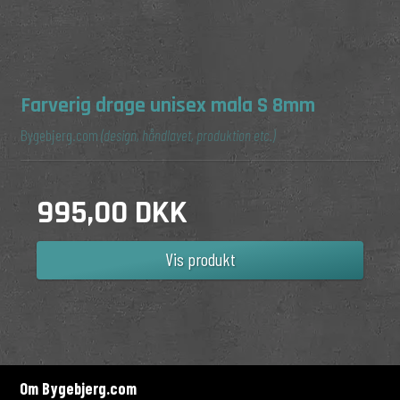
Farverig drage unisex mala S 8mm
Bygebjerg.com
(design, håndlavet, produktion etc.)
995,00 DKK
Vis produkt
Om Bygebjerg.com