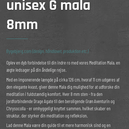
unisex G mala
8mm
Bygebjerg.com
(design, håndlavet, produktion etc.)
Oplev en dyb forbindelse til din indre ro med vores Meditation Mala, en
ægte ledsager på din åndelige rejse.
Med en imponerende længde på cirka 126 cm, hvoraf 11 cm udgøres af
den elegante kvast, giver denne Mala dig mulighed for at udforske din
meditation i fuldstændig komfort. Hver 8 mm sten - fra den
jordforbindende Drage Agate til den beroligende Grøn Aventurin og
Chrysocolla - er omhyggeligt knyttet sammen, hvilket skaber en
struktur, der styrker din meditation og refleksion.
Lad denne Mala være din guide til et mere harmonisk sind og en