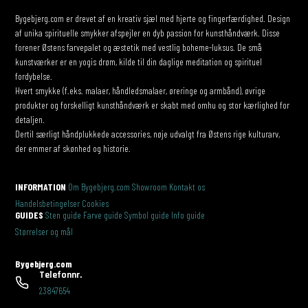
Bygebjerg.com er drevet af en kreativ sjæl med hjerte og fingerfærdighed. Design
af unika spirituelle smykker afspejler en dyb passion for kunsthåndværk. Disse
forener Østens farvepalet og æstetik med vestlig boheme-luksus. De små
kunstværker er en yogis drøm, kilde til din daglige meditation og spirituel
fordybelse.
Hvert smykke (f.eks. malaer, håndledsmalaer, øreringe og armbånd), øvrige
produkter og forskelligt kunsthåndværk er skabt med omhu og stor kærlighed for
detaljen.
Dertil særligt håndplukkede accessories, nøje udvalgt fra Østens rige kulturarv,
der emmer af skønhed og historie.
INFORMATION
Om Bygebjerg.com
Showroom
Kontakt os
Handelsbetingelser
Cookies
GUIDES
Sten guide
Farve guide
Symbol guide
Info guide
Størrelser og mål
Bygebjerg.com
Telefonnr.
23847654