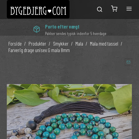
Porto efter vægt
Pakker sendes typisk indenfor 5 hverdage
Forside
/
Produkter
/
Smykker
/
Mala
/
Mala med tassel
/
Farverig drage unisex G mala 8mm