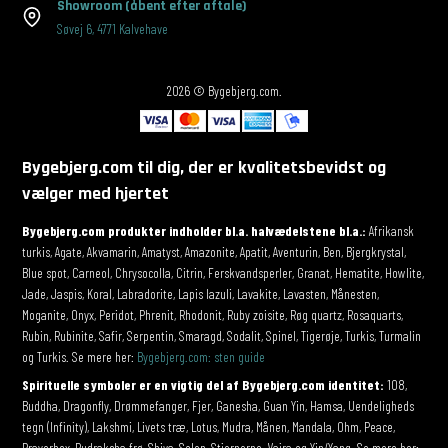
Showroom
(åbent efter aftale)
Søvej 6
,
4771 Kalvehave
2026 © Bygebjerg.com.
Bygebjerg.com til dig, der er kvalitetsbevidst og
vælger med hjertet
Bygebjerg.com produkter indholder bl.a. halvædelstene bl.a.:
Afrikansk
turkis, Agate, Akvamarin, Amatyst, Amazonite, Apatit, Aventurin, Ben, Bjergkrystal,
Blue spot, Carneol, Chrysocolla, Citrin, Ferskvandsperler, Granat, Hematite, Howlite,
Jade, Jaspis, Koral, Labradorite, Lapis lazuli, Lavakite, Lavasten, Månesten,
Moganite, Onyx, Peridot, Phrenit, Rhodonit, Ruby zoisite, Røg quartz, Rosaquarts,
Rubin, Rubinite, Safir, Serpentin, Smaragd, Sodalit, Spinel, Tigerøje, Turkis, Turmalin
og Turkis. Se mere her:
Bygebjerg.com: sten guide
Spirituelle symboler er en vigtig del af Bygebjerg.com identitet:
108,
Buddha, Dragonfly, Drømmefanger, Fjer, Ganesha, Guan Yin, Hamsa, Uendeligheds
tegn (Infinity), Lakshmi, Livets træ, Lotus, Mudra, Månen, Mandala, Ohm, Peace,
Prayerbox, Rudraksha frø, Shiva, Solen, Stjernerne, Vajra og Yin/Yang. Se mere her: