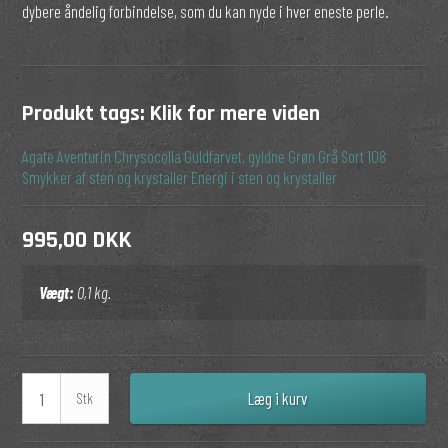
dybere åndelig forbindelse, som du kan nyde i hver eneste perle.
Produkt tags:
Klik for mere viden
Agate
Aventurin
Chrysocolla
Guldfarvet, gyldne
Grøn
Grå
Sort
108
Smykker af sten og krystaller
Energi i sten og krystaller
995,00 DKK
Vægt:
0,1
kg.
Læg i kurv
Stk