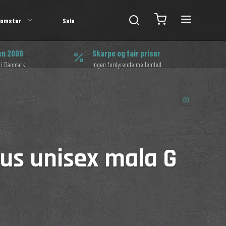
lomster
Sale
en 2006
Skarpe og fair priser
 i Danmark
Ingen fordyrende mellemled
tus unisex mala G