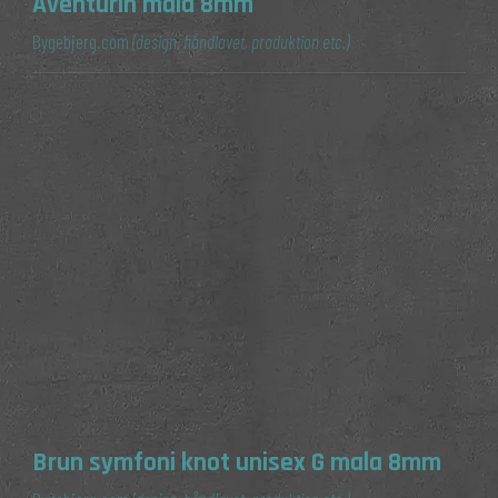
Aventurin mala 8mm
Bygebjerg.com
(design, håndlavet, produktion etc.)
Brun symfoni knot unisex G mala 8mm