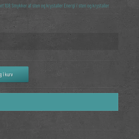
ort
108
Smykker af sten og krystaller
Energi i sten og krystaller
g i kurv