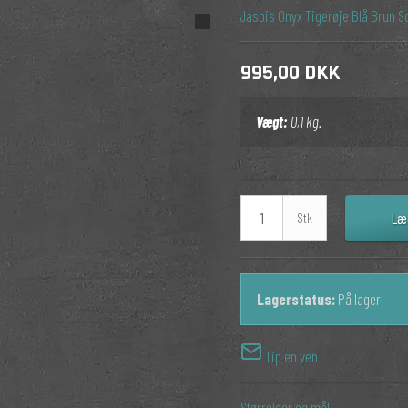
Jaspis
Onyx
Tigerøje
Blå
Brun
S
995,00 DKK
Vægt:
0,1
kg.
Læ
Stk
Lagerstatus:
På lager
Tip en ven
Størrelser og mål