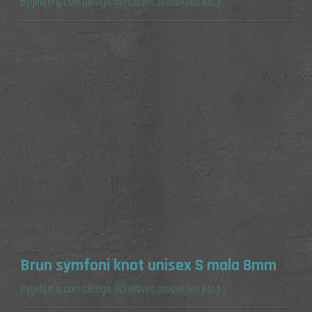
Bygebjerg.com
(design, håndlavet, produktion etc.)
Brun symfoni knot unisex S mala 8mm
Bygebjerg.com
(design, håndlavet, produktion etc.)