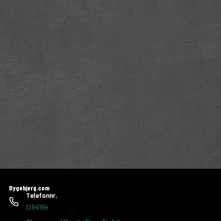
Bygebjerg.com
Telefonnr.
23847654