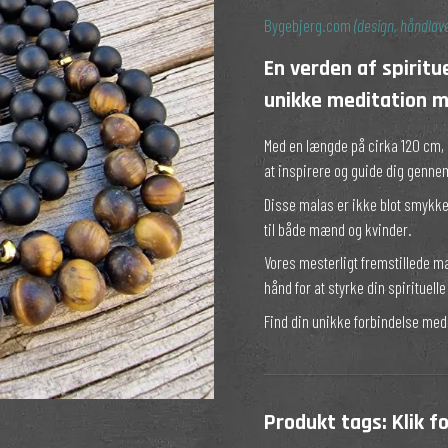
Silke til håret
Projekttaske
Bygebjerg.com
(design, håndlave
rter
En verden af spirit
unikke meditation m
Med en længde på cirka 120 cm, h
at inspirere og guide dig gennem
Disse malas er ikke blot smykke
til både mænd og kvinder.
Vores mesterligt fremstillede m
hånd for at styrke din spirituell
Find din unikke forbindelse med
Produkt tags:
Klik f