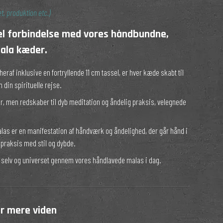
t, produktion etc.)
uel forbindelse med vores håndbundne,
ala kæder.
eraf inklusive en fortryllende 11 cm tassel, er hver kæde skabt til
 din spirituelle rejse.
r, men redskaber til dyb meditation og åndelig praksis, velegnede
alas er en manifestation af håndværk og åndelighed, der går hånd i
e praksis med stil og dybde.
 selv og universet gennem vores håndlavede malas i dag.
or mere viden