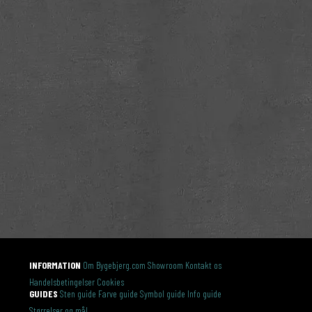
INFORMATION
Om Bygebjerg.com
Showroom
Kontakt os
Handelsbetingelser
Cookies
GUIDES
Sten guide
Farve guide
Symbol guide
Info guide
Størrelser og mål