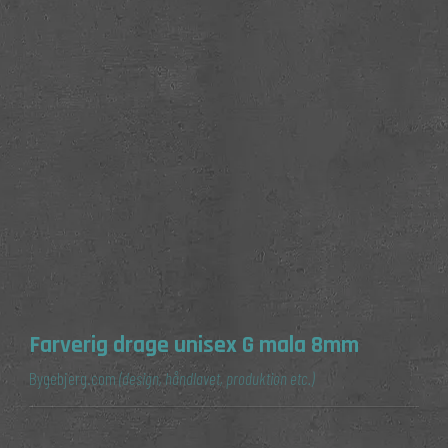
Farverig drage unisex G mala 8mm
Bygebjerg.com
(design, håndlavet, produktion etc.)