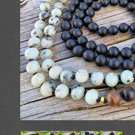
Æsker
Postkort og kuve
Figurer
Nøgleringe