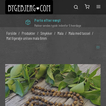
Porto efter vægt
Pakker sendes typisk indenfor 5 hverdage
Forside
/
Produkter
/
Smykker
/
Mala
/
Mala med tassel
/
Mat tigerøje unisex mala 6mm