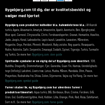
Bygebjerg.com til dig, der er kvalitetsbevidst og
vælger med hjertet
Bygebjerg.com produkter indholder bl.a. halvædelstene bl.a.:
Afrikansk
turkis, Agate, Akvamarin, Amatyst, Amazonite, Apatit, Aventurin, Ben, Bjergkrystal,
Blue spot, Carneol, Chrysocolla, Citrin, Ferskvandsperler, Granat, Hematite, Howlite,
Jade, Jaspis, Koral, Labradorite, Lapis lazuli, Lavakite, Lavasten, Månesten,
Moganite, Onyx, Peridot, Phrenit, Rhodonit, Ruby zoisite, Røg quartz, Rosaquarts,
Rubin, Rubinite, Safir, Serpentin, Smaragd, Sodalit, Spinel, Tigerøje, Turkis, Turmalin
og Turkis. Se mere her:
Bygebjerg.com: sten guide
Spirituelle symboler er en vigtig del af Bygebjerg.com identitet:
108,
Buddha, Dragonfly, Drømmefanger, Fjer, Ganesha, Guan Yin, Hamsa, Uendeligheds
tegn (Infinity), Lakshmi, Livets træ, Lotus, Mudra, Månen, Mandala, Ohm, Peace,
Prayerbox, Rudraksha frø, Shiva, Solen, Stjernerne, Vajra og Yin/Yang. Se mere her:
Bygebjerg.com: symbol guide
Farver skaber liv, og Bygebjerg.com har alverdens farver i
produktsortimentet:
Aqua turkis, Blå, Bordeaux, Brun, Creme, Fersken, Grå,
Grøn, Gul, Guldfarvet/gyldne, Hvid, Kobber, Lilla, Orange, Pink, Rød, Rosa, Sølvfarvet,
Sort m.fl.. Se mere her:
Bygebjerg.com: farve guide