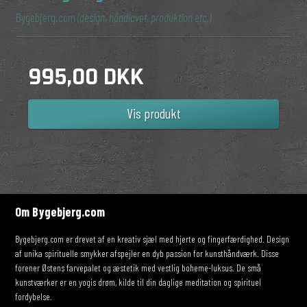
Bygebjerg.com
(design, håndlavet, produktion etc.)
995,00 DKK
Vis produkt
Om Bygebjerg.com
Bygebjerg.com er drevet af en kreativ sjæl med hjerte og fingerfærdighed. Design
af unika spirituelle smykker afspejler en dyb passion for kunsthåndværk. Disse
forener Østens farvepalet og æstetik med vestlig boheme-luksus. De små
kunstværker er en yogis drøm, kilde til din daglige meditation og spirituel
fordybelse.