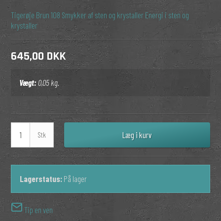
Tigerøje
Brun
108
Smykker af sten og krystaller
Energi i sten og
krystaller
645,00 DKK
Vægt:
0,05
kg.
Læg i kurv
Stk
Lagerstatus:
På lager
Tip en ven