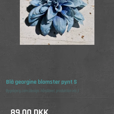
Blå georgine blomster pynt S
Bygebjerg.com
(design, håndlavet, produktion etc.)
89,00 DKK