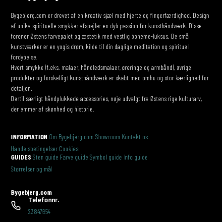
Bygebjerg.com er drevet af en kreativ sjæl med hjerte og fingerfærdighed. Design
af unika spirituelle smykker afspejler en dyb passion for kunsthåndværk. Disse
forener Østens farvepalet og æstetik med vestlig boheme-luksus. De små
kunstværker er en yogis drøm, kilde til din daglige meditation og spirituel
fordybelse.
Hvert smykke (f.eks. malaer, håndledsmalaer, øreringe og armbånd), øvrige
produkter og forskelligt kunsthåndværk er skabt med omhu og stor kærlighed for
detaljen.
Dertil særligt håndplukkede accessories, nøje udvalgt fra Østens rige kulturarv,
der emmer af skønhed og historie.
INFORMATION
Om Bygebjerg.com
Showroom
Kontakt os
Handelsbetingelser
Cookies
GUIDES
Sten guide
Farve guide
Symbol guide
Info guide
Størrelser og mål
Bygebjerg.com
Telefonnr.
23847654