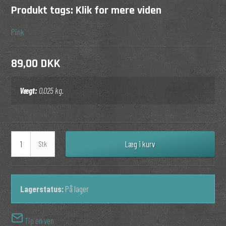
Produkt tags:
Klik for mere viden
Pink
89,00 DKK
Vægt:
0,025
kg.
Læg i kurv
Stk
Lagerstatus:
På lager
Tip en ven