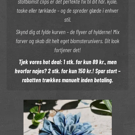
stofblomst clips er det perfekte fix til dit hår, kjole,
taske eller tørklæde – og de spreder glæde i enhver
stil.
Skynd dig at fylde kurven – de flyver af hylderne! Mix
farver og skab dit helt eget blomsterunivers. Dit look
fortjener det!
Tjek vores hot deal: 1 stk. for kun 89 kr., men
hvorfor nøjes? 2 stk. for kun 150 kr.! Spar stort –
rabatten trækkes manuelt inden betaling.