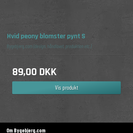
Hvid peony blomster pynt S
Bygebjerg.com
(design, håndlavet, produktion etc.)
89,00 DKK
Vis produkt
Om Bygebjerg.com