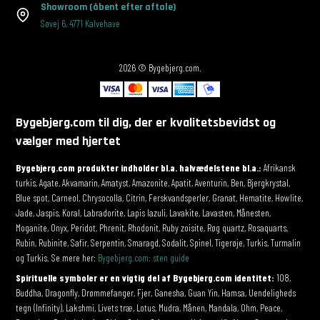
Showroom
(åbent efter aftale)
Søvej 6
,
4771 Kalvehave
2026 © Bygebjerg.com.
Bygebjerg.com til dig, der er kvalitetsbevidst og
vælger med hjertet
Bygebjerg.com produkter indholder bl.a. halvædelstene bl.a.:
Afrikansk
turkis, Agate, Akvamarin, Amatyst, Amazonite, Apatit, Aventurin, Ben, Bjergkrystal,
Blue spot, Carneol, Chrysocolla, Citrin, Ferskvandsperler, Granat, Hematite, Howlite,
Jade, Jaspis, Koral, Labradorite, Lapis lazuli, Lavakite, Lavasten, Månesten,
Moganite, Onyx, Peridot, Phrenit, Rhodonit, Ruby zoisite, Røg quartz, Rosaquarts,
Rubin, Rubinite, Safir, Serpentin, Smaragd, Sodalit, Spinel, Tigerøje, Turkis, Turmalin
og Turkis. Se mere her:
Bygebjerg.com: sten guide
Spirituelle symboler er en vigtig del af Bygebjerg.com identitet:
108,
Buddha, Dragonfly, Drømmefanger, Fjer, Ganesha, Guan Yin, Hamsa, Uendeligheds
tegn (Infinity), Lakshmi, Livets træ, Lotus, Mudra, Månen, Mandala, Ohm, Peace,