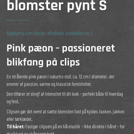
blomster pynt S
Bygebjerg.com
(design, håndlavet, produktion etc.)
Pink pæon – passioneret
blikfang på clips
En strålende pink pæon i naturtro stof, ca. 12 cm i diameter, der
emmer af passion, varme og klassisk femininitet.
Den tilfører et strejf af intensitet til dit look – perfekt både til hverdag
og fest.
Clipsen gør det nemt at sætte blomsten fast på kjolen, tasken, jakken
eller tørklædet.
Til håret:
Fastgør clipsen på en hårelastik – ikke direkte i håret – for
et sikkert og skånsomt hold.