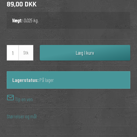
89,00 DKK
Vægt:
0,025
kg.
Læg i kurv
Stk
Lagerstatus:
På lager
Tip en ven
Størrelser og mål