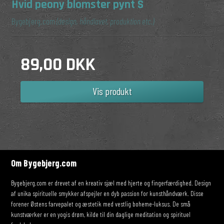
Hvid peony blomster pynt S
Bygebjerg.com
(design, håndlavet, produktion etc.)
89,00 DKK
Vis produkt
Om Bygebjerg.com
Bygebjerg.com er drevet af en kreativ sjæl med hjerte og fingerfærdighed. Design
af unika spirituelle smykker afspejler en dyb passion for kunsthåndværk. Disse
forener Østens farvepalet og æstetik med vestlig boheme-luksus. De små
kunstværker er en yogis drøm, kilde til din daglige meditation og spirituel