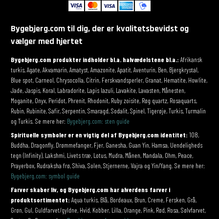
Bygebjerg.com til dig, der er kvalitetsbevidst og
vælger med hjertet
Bygebjerg.com produkter indholder bl.a. halvædelstene bl.a.:
Afrikansk
turkis, Agate, Akvamarin, Amatyst, Amazonite, Apatit, Aventurin, Ben, Bjergkrystal,
Blue spot, Carneol, Chrysocolla, Citrin, Ferskvandsperler, Granat, Hematite, Howlite,
Jade, Jaspis, Koral, Labradorite, Lapis lazuli, Lavakite, Lavasten, Månesten,
Moganite, Onyx, Peridot, Phrenit, Rhodonit, Ruby zoisite, Røg quartz, Rosaquarts,
Rubin, Rubinite, Safir, Serpentin, Smaragd, Sodalit, Spinel, Tigerøje, Turkis, Turmalin
og Turkis. Se mere her:
Bygebjerg.com: sten guide
Spirituelle symboler er en vigtig del af Bygebjerg.com identitet:
108,
Buddha, Dragonfly, Drømmefanger, Fjer, Ganesha, Guan Yin, Hamsa, Uendeligheds
tegn (Infinity), Lakshmi, Livets træ, Lotus, Mudra, Månen, Mandala, Ohm, Peace,
Prayerbox, Rudraksha frø, Shiva, Solen, Stjernerne, Vajra og Yin/Yang. Se mere her:
Bygebjerg.com: symbol guide
Farver skaber liv, og Bygebjerg.com har alverdens farver i
produktsortimentet:
Aqua turkis, Blå, Bordeaux, Brun, Creme, Fersken, Grå,
Grøn, Gul, Guldfarvet/gyldne, Hvid, Kobber, Lilla, Orange, Pink, Rød, Rosa, Sølvfarvet,