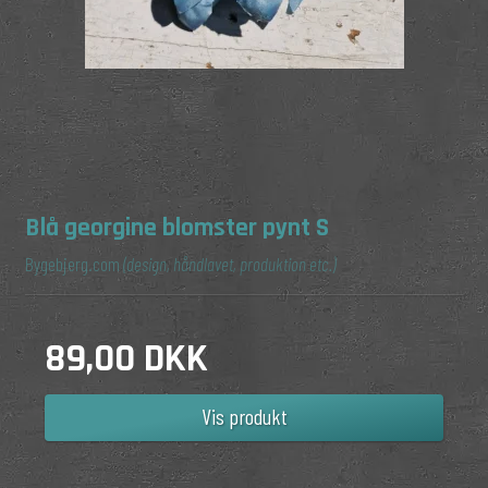
Blå georgine blomster pynt S
Bygebjerg.com
(design, håndlavet, produktion etc.)
89,00 DKK
Vis produkt