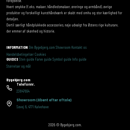
fordybelse.
Hvert smykke (f.eks. malaer, håndledsmalaer, øreringe og armbånd), øvrige
produkter og forskelligt kunsthåndværk er skabt med omhu og stor kærlighed for
detaljen.
Dertil særligt håndplukkede accessories, nøje udvalgt fra Østens rige kulturarv,
der emmer af skønhed og historie.
INFORMATION
Om Bygebjerg.com
Showroom
Kontakt os
Handelsbetingelser
Cookies
GUIDES
Sten guide
Farve guide
Symbol guide
Info guide
Størrelser og mål
Bygebjerg.com
Telefonnr.
23847654
Showroom
(åbent efter aftale)
Søvej 6
,
4771 Kalvehave
2026 © Bygebjerg.com.