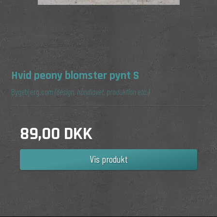
Hvid peony blomster pynt S
Bygebjerg.com
(design, håndlavet, produktion etc.)
89,00 DKK
Vis produkt