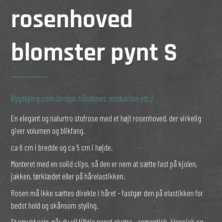
rosenhoved
blomster pynt S
Bygebjerg.com
(design, håndlavet, produktion etc.)
En elegant og naturtro stofrose med et højt rosenhoved, der virkelig
giver volumen og blikfang.
ca 6 cm i bredde og ca 5 cm i højde.
Monteret med en solid clips, så den er nem at sætte fast på kjolen,
jakken, tørklædet eller på hårelastikken.
Rosen må ikke sættes direkte i håret – fastgør den på elastikken for
bedst hold og skånsom styling.
Et smukt valg, når du vil tilføje noget ekstra – romantisk, klassisk og