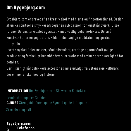
Om Bygebjerg.com
Bygebjerg.com er drevet af en kreativ sjæl med hjerte og fingerfærdighed. Design
af unika spirituelle smykker afspejler en dyb passion for kunsthåndværk. Disse
forener Østens farvepalet og æstetik med vestlig boheme-luksus. De små
kunstværker er en yogis drøm, kilde til din daglige meditation og spirituel
fordybelse.
Hvert smykke (f.eks. malaer, håndledsmalaer, øreringe og armbånd), øvrige
produkter og forskelligt kunsthåndværk er skabt med omhu og stor kærlighed for
detaljen.
Dertil særligt håndplukkede accessories, nøje udvalgt fra Østens rige kulturarv,
der emmer af skønhed og historie.
INFORMATION
Om Bygebjerg.com
Showroom
Kontakt os
Handelsbetingelser
Cookies
GUIDES
Sten guide
Farve guide
Symbol guide
Info guide
Størrelser og mål
Bygebjerg.com
Telefonnr.