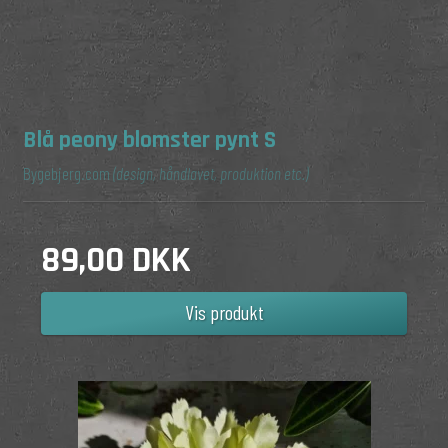
Blå peony blomster pynt S
Bygebjerg.com
(design, håndlavet, produktion etc.)
89,00 DKK
Vis produkt