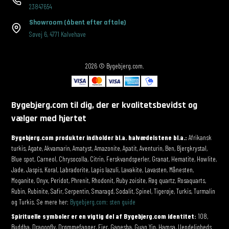
23847654
Showroom
(åbent efter aftale)
Søvej 6
,
4771 Kalvehave
2026 © Bygebjerg.com.
Bygebjerg.com til dig, der er kvalitetsbevidst og
vælger med hjertet
Bygebjerg.com produkter indholder bl.a. halvædelstene bl.a.:
Afrikansk
turkis, Agate, Akvamarin, Amatyst, Amazonite, Apatit, Aventurin, Ben, Bjergkrystal,
Blue spot, Carneol, Chrysocolla, Citrin, Ferskvandsperler, Granat, Hematite, Howlite,
Jade, Jaspis, Koral, Labradorite, Lapis lazuli, Lavakite, Lavasten, Månesten,
Moganite, Onyx, Peridot, Phrenit, Rhodonit, Ruby zoisite, Røg quartz, Rosaquarts,
Rubin, Rubinite, Safir, Serpentin, Smaragd, Sodalit, Spinel, Tigerøje, Turkis, Turmalin
og Turkis. Se mere her:
Bygebjerg.com: sten guide
Spirituelle symboler er en vigtig del af Bygebjerg.com identitet:
108,
Buddha, Dragonfly, Drømmefanger, Fjer, Ganesha, Guan Yin, Hamsa, Uendeligheds