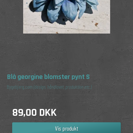
Blå georgine blomster pynt S
Bygebjerg.com
(design, håndlavet, produktion etc.)
89,00 DKK
Vis produkt