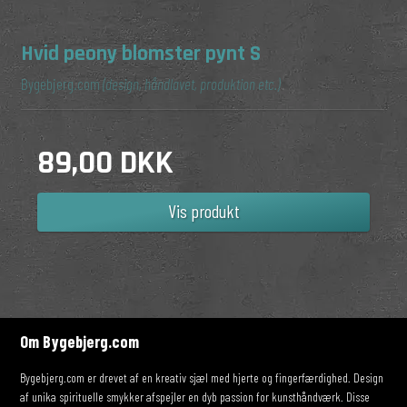
Hvid peony blomster pynt S
Bygebjerg.com
(design, håndlavet, produktion etc.)
89,00 DKK
Vis produkt
Om Bygebjerg.com
Bygebjerg.com er drevet af en kreativ sjæl med hjerte og fingerfærdighed. Design
af unika spirituelle smykker afspejler en dyb passion for kunsthåndværk. Disse