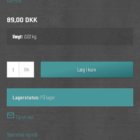
Gul
Pink
89,00 DKK
Vægt:
0,02
kg.
Læg i kurv
Stk
Lagerstatus:
På lager
Tip en ven
Størrelser og mål