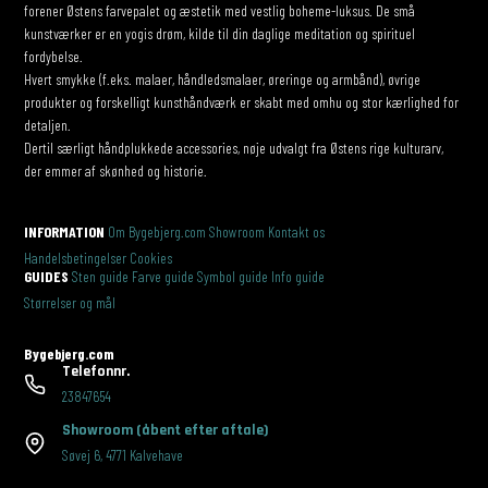
forener Østens farvepalet og æstetik med vestlig boheme-luksus. De små
kunstværker er en yogis drøm, kilde til din daglige meditation og spirituel
fordybelse.
Hvert smykke (f.eks. malaer, håndledsmalaer, øreringe og armbånd), øvrige
produkter og forskelligt kunsthåndværk er skabt med omhu og stor kærlighed for
detaljen.
Dertil særligt håndplukkede accessories, nøje udvalgt fra Østens rige kulturarv,
der emmer af skønhed og historie.
INFORMATION
Om Bygebjerg.com
Showroom
Kontakt os
Handelsbetingelser
Cookies
GUIDES
Sten guide
Farve guide
Symbol guide
Info guide
Størrelser og mål
Bygebjerg.com
Telefonnr.
23847654
Showroom
(åbent efter aftale)
Søvej 6
,
4771 Kalvehave