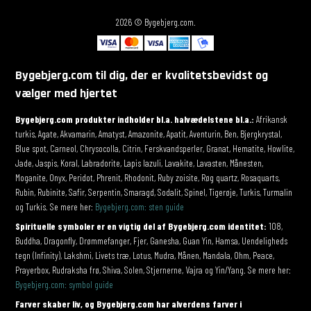
2026 © Bygebjerg.com.
Bygebjerg.com til dig, der er kvalitetsbevidst og
vælger med hjertet
Bygebjerg.com produkter indholder bl.a. halvædelstene bl.a.:
Afrikansk
turkis, Agate, Akvamarin, Amatyst, Amazonite, Apatit, Aventurin, Ben, Bjergkrystal,
Blue spot, Carneol, Chrysocolla, Citrin, Ferskvandsperler, Granat, Hematite, Howlite,
Jade, Jaspis, Koral, Labradorite, Lapis lazuli, Lavakite, Lavasten, Månesten,
Moganite, Onyx, Peridot, Phrenit, Rhodonit, Ruby zoisite, Røg quartz, Rosaquarts,
Rubin, Rubinite, Safir, Serpentin, Smaragd, Sodalit, Spinel, Tigerøje, Turkis, Turmalin
og Turkis. Se mere her:
Bygebjerg.com: sten guide
Spirituelle symboler er en vigtig del af Bygebjerg.com identitet:
108,
Buddha, Dragonfly, Drømmefanger, Fjer, Ganesha, Guan Yin, Hamsa, Uendeligheds
tegn (Infinity), Lakshmi, Livets træ, Lotus, Mudra, Månen, Mandala, Ohm, Peace,
Prayerbox, Rudraksha frø, Shiva, Solen, Stjernerne, Vajra og Yin/Yang. Se mere her:
Bygebjerg.com: symbol guide
Farver skaber liv, og Bygebjerg.com har alverdens farver i