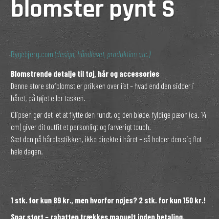
blomster pynt S
Bygebjerg.com
(design, håndlavet, produktion etc.)
Blomstrende detalje til tøj, hår og accessories
Denne store stofblomst er prikken over i’et – hvad end den sidder i
håret, på tøjet eller tasken.
Clipsen gør det let at flytte den rundt, og den bløde, fyldige pæon (ca. 14
cm) giver dit outfit et personligt og farverigt touch.
Sæt den på hårelastikken, ikke direkte i håret – så holder den sig flot
hele dagen.
1 stk. for kun 89 kr., men hvorfor nøjes? 2 stk. for kun 150 kr.!
Spar stort – rabatten trækkes manuelt inden betaling.