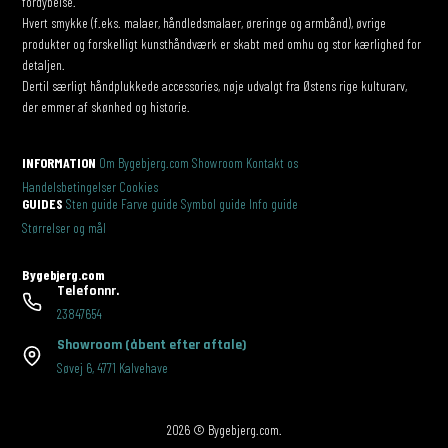
fordybelse.
Hvert smykke (f.eks. malaer, håndledsmalaer, øreringe og armbånd), øvrige
produkter og forskelligt kunsthåndværk er skabt med omhu og stor kærlighed for
detaljen.
Dertil særligt håndplukkede accessories, nøje udvalgt fra Østens rige kulturarv,
der emmer af skønhed og historie.
INFORMATION
Om Bygebjerg.com
Showroom
Kontakt os
Handelsbetingelser
Cookies
GUIDES
Sten guide
Farve guide
Symbol guide
Info guide
Størrelser og mål
Bygebjerg.com
Telefonnr.
23847654
Showroom
(åbent efter aftale)
Søvej 6
,
4771 Kalvehave
2026 © Bygebjerg.com.