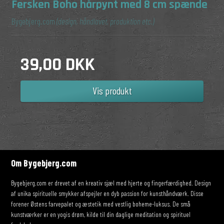
Fersken Boho hårpynt med 8 cm spænde
Bygebjerg.com
(design, håndlavet, produktion etc.)
39,00 DKK
Vis produkt
Om Bygebjerg.com
Bygebjerg.com er drevet af en kreativ sjæl med hjerte og fingerfærdighed. Design
af unika spirituelle smykker afspejler en dyb passion for kunsthåndværk. Disse
forener Østens farvepalet og æstetik med vestlig boheme-luksus. De små
kunstværker er en yogis drøm, kilde til din daglige meditation og spirituel