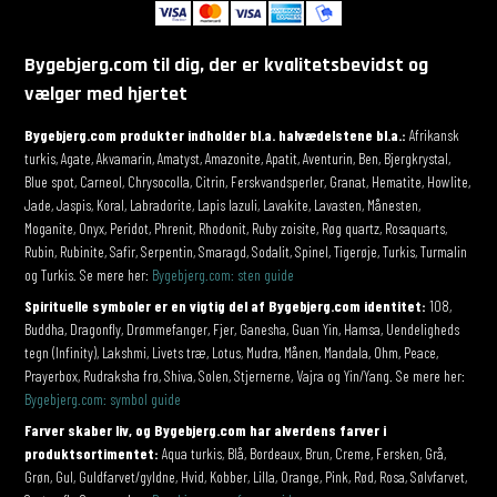
Bygebjerg.com til dig, der er kvalitetsbevidst og
vælger med hjertet
Bygebjerg.com produkter indholder bl.a. halvædelstene bl.a.:
Afrikansk
turkis, Agate, Akvamarin, Amatyst, Amazonite, Apatit, Aventurin, Ben, Bjergkrystal,
Blue spot, Carneol, Chrysocolla, Citrin, Ferskvandsperler, Granat, Hematite, Howlite,
Jade, Jaspis, Koral, Labradorite, Lapis lazuli, Lavakite, Lavasten, Månesten,
Moganite, Onyx, Peridot, Phrenit, Rhodonit, Ruby zoisite, Røg quartz, Rosaquarts,
Rubin, Rubinite, Safir, Serpentin, Smaragd, Sodalit, Spinel, Tigerøje, Turkis, Turmalin
og Turkis. Se mere her:
Bygebjerg.com: sten guide
Spirituelle symboler er en vigtig del af Bygebjerg.com identitet:
108,
Buddha, Dragonfly, Drømmefanger, Fjer, Ganesha, Guan Yin, Hamsa, Uendeligheds
tegn (Infinity), Lakshmi, Livets træ, Lotus, Mudra, Månen, Mandala, Ohm, Peace,
Prayerbox, Rudraksha frø, Shiva, Solen, Stjernerne, Vajra og Yin/Yang. Se mere her:
Bygebjerg.com: symbol guide
Farver skaber liv, og Bygebjerg.com har alverdens farver i
produktsortimentet:
Aqua turkis, Blå, Bordeaux, Brun, Creme, Fersken, Grå,
Grøn, Gul, Guldfarvet/gyldne, Hvid, Kobber, Lilla, Orange, Pink, Rød, Rosa, Sølvfarvet,