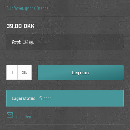
Guldfarvet, gyldne
Orange
39,00 DKK
Vægt:
0,01
kg.
Læg i kurv
Stk
Lagerstatus:
På lager
Tip en ven