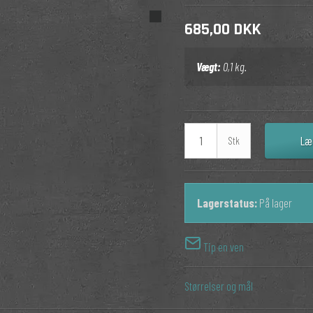
685,00 DKK
Vægt:
0,1
kg.
Læ
Stk
Lagerstatus:
På lager
Tip en ven
Størrelser og mål