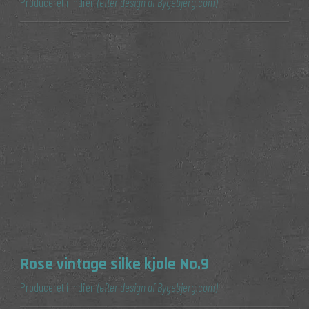
Produceret i Indien
(efter design af Bygebjerg.com)
Rose vintage silke kjole No.9
Produceret i Indien
(efter design af Bygebjerg.com)