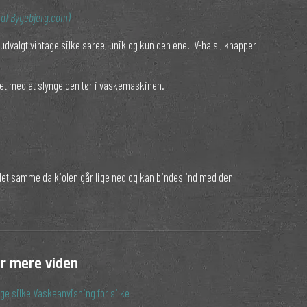
n af Bygebjerg.com)
udvalgt vintage silke saree, unik og kun den ene. V-hals , knapper
et med at slynge den tør i vaskemaskinen.
 det samme da kjolen går lige ned og kan bindes ind med den
or mere viden
ge silke
Vaskeanvisning for silke