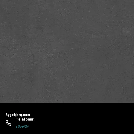
Bygebjerg.com
Telefonnr.
23847654