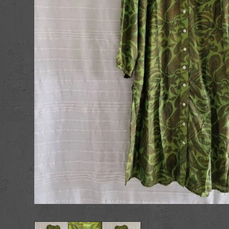
Postkort og kuve
Figurer
Nøgleringe