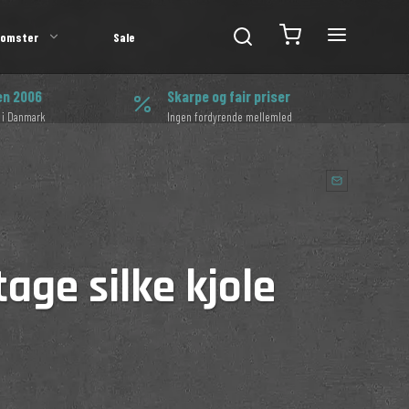
lomster
Sale
en 2006
Skarpe og fair priser
 i Danmark
Ingen fordyrende mellemled
age silke kjole