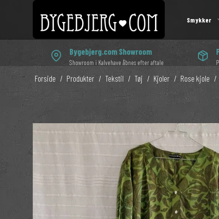
Smykker
Bygebjerg.com Showroom
Showroom i Kalvehave åbnes efter aftale
P
Luksus boheme mala
Kjoler
Øreringe med symboler
1000 og en nat
Forside
/
Produkter
/
Tekstil
/
Tøj
/
Kjoler
/
Rose kjole
/
Mala med tassel
Kimono
Enkelte øreringe
Indiske armbånd
Håndledsmala
Underdele
Øreringe med krystaller
Indiske halskæd
Overdele
Indiske ørehæng
Halskæde med vedhæng
Skuldertasker
Mala til mænd
Drømmefangere
Kosmetikpunge
Håndledsmala til mænd
Ophæng
Armbånd til mænd
Taknemmelighed
Æsker