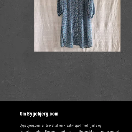
Om Bygebjerg.com
Bygebjerg.com er drevet af en kreativ sjæl med hjerte og
fingerfærdighed. Design af unika spirituelle smykker afspejler en dyb