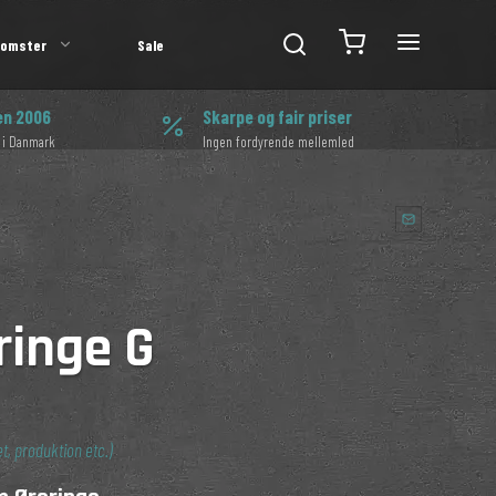
lomster
Sale
en 2006
Skarpe og fair priser
 i Danmark
Ingen fordyrende mellemled
ringe G
t, produktion etc.)