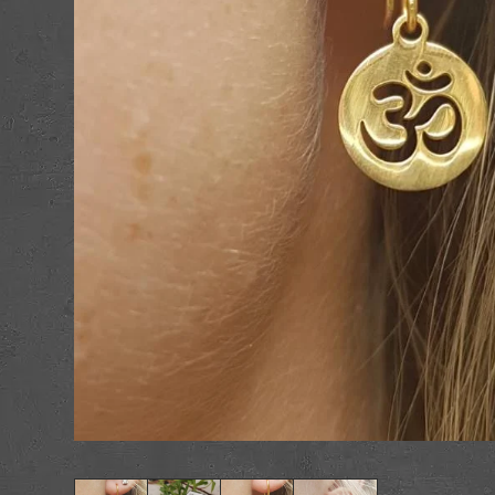
Æsker
Postkort og kuve
Figurer
Nøgleringe