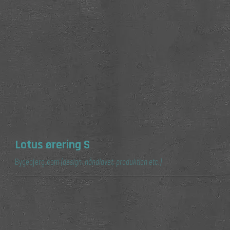
Lotus ørering S
Bygebjerg.com
(design, håndlavet, produktion etc.)