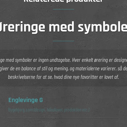
Øreringe med symbole
ge med symboler er ingen undtagelse. Hver enkelt ørering er designe
, giver de en balance af stil og mening, og materialerne varierer, så d
beskrivelserne for at se, hvad dine nye favoritter er lavet af.
Englevinge G
Bygebjerg.com
(design, håndlavet, produktion etc.)