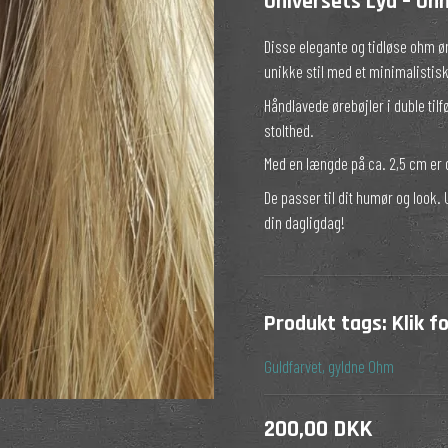
Universets Lyd – Oh
Silke til håret
Projekttaske
Disse elegante og tidløse ohm øre
rter
unikke stil med et minimalistisk
Håndlavede ørebøjler i duble tilf
stolthed.
Med en længde på ca. 2,5 cm er d
De passer til dit humør og look. U
din dagligdag!
Produkt tags:
Klik f
Guldfarvet, gyldne
Ohm
200,00 DKK