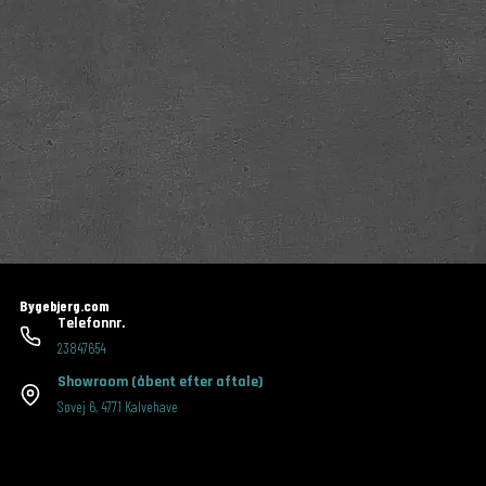
Bygebjerg.com
Telefonnr.
23847654
Showroom
(åbent efter aftale)
Søvej 6
,
4771 Kalvehave