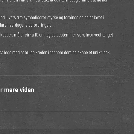
d Livets træ symboliserer styrke og forbindelse og er lavet i
 klare hverdagens udfordringer.
t kobber, måler cirka 10 cm, og du bestemmer selv, hvor vedhænget
også lege med at bruge kæden igennem dem og skabe et unikt look,
or mere viden