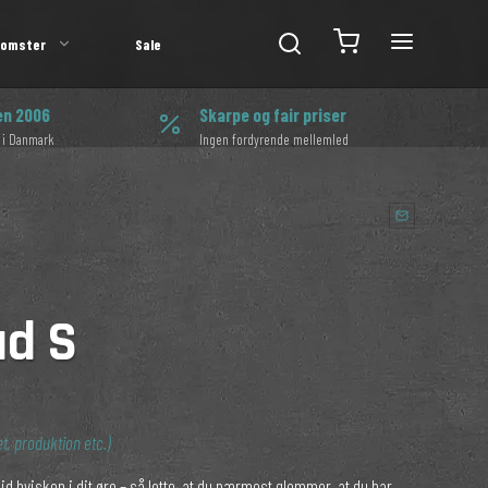
lomster
Sale
en 2006
Skarpe og fair priser
 i Danmark
Ingen fordyrende mellemled
åd S
t, produktion etc.)
id hvisken i dit øre – så lette, at du nærmest glemmer, at du har