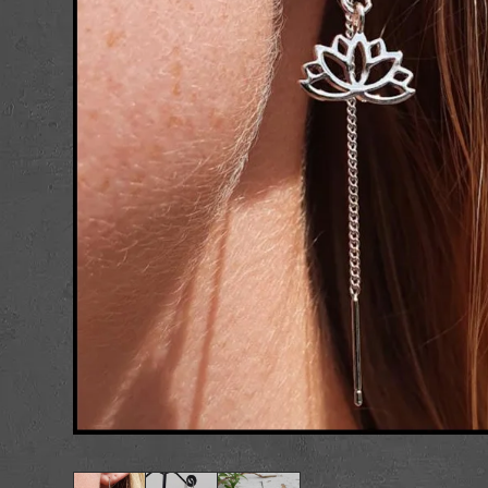
Æsker
Postkort og kuve
Figurer
Nøgleringe