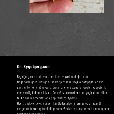
Om Bygebjerg.com
Bygebjerg.com er drevet af en kreativ sjæl med hjerte og
fingerfærdighed. Design af unika spirituelle smykker afspejler en dyb
passion for kunsthåndværk. Disse forener Østens farvepalet og æstetik
med vestlig boheme-luksus. De små kunstværker er en yogis drøm, kilde
til din daglige meditation og spirituel fordybelse.
Hvert smykke (f.eks. malaer, håndledsmalaer, øreringe og armbånd),
øvrige produkter og forskelligt kunsthåndværk er skabt med omhu og stor
kærlighed for detaljen.