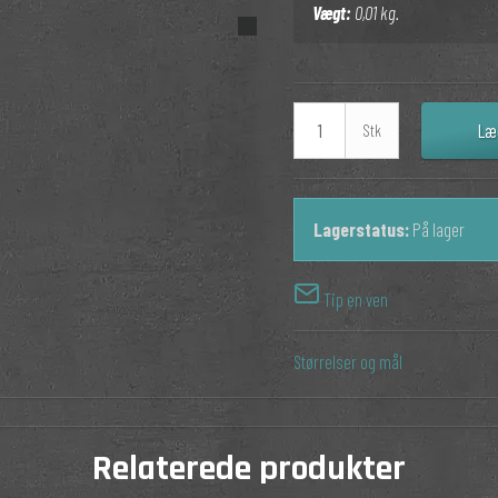
Vægt:
0,01
kg.
Læ
Stk
Lagerstatus:
På lager
Tip en ven
Størrelser og mål
Relaterede produkter