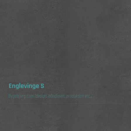
Englevinge S
Bygebjerg.com
(design, håndlavet, produktion etc.)