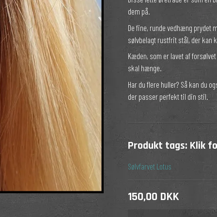
dem på.
Silke til håret
Projekttaske
De fine, runde vedhæng prydet me
rter
sølvbelagt rustfrit stål, der kan
Kæden, som er lavet af forsølve
skal hænge.
Har du flere huller? Så kan du 
der passer perfekt til din stil.
Produkt tags:
Klik f
Sølvfarvet
Lotus
150,00 DKK