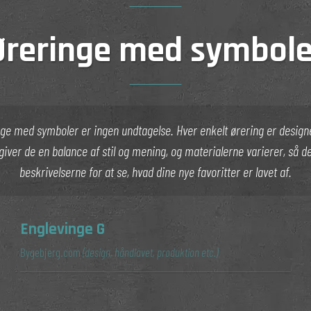
Øreringe med symbole
ge med symboler er ingen undtagelse. Hver enkelt ørering er designe
, giver de en balance af stil og mening, og materialerne varierer, så d
beskrivelserne for at se, hvad dine nye favoritter er lavet af.
Englevinge G
Bygebjerg.com
(design, håndlavet, produktion etc.)