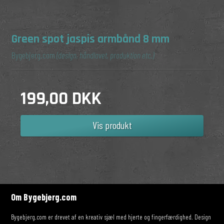
Green spot jaspis armbånd 8 mm
Bygebjerg.com
(design, håndlavet, produktion etc.)
199,00 DKK
Vis produkt
Om Bygebjerg.com
Bygebjerg.com er drevet af en kreativ sjæl med hjerte og fingerfærdighed. Design