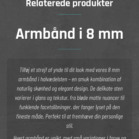
Relaterede produkter
Armbånd i 8 mm
Tilføj et strejf af ynde til dit look med vores 8 mm
armbånd i halvædelsten – en smuk kombination af
naturlig skønhed og elegant design. De delikate sten
varierer i glans og tekstur, fra bløde matte nuancer til
funklende facetslibninger, der fanger lyset på den
fineste måde. Perfekt til at fremhæve din personlige
stil.
Hvert armbånd er unikt, med små variationer i farve og