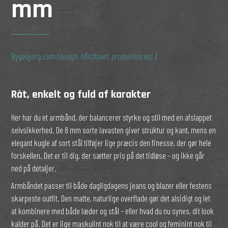
mm
Bygebjerg.com
(design, håndlavet, produktion etc.)
Råt, enkelt og fuld af karakter
Her har du et armbånd, der balancerer styrke og stil med en afslappet
selvsikkerhed. De 8 mm sorte lavasten giver struktur og kant, mens en
elegant kugle af sort stål tilføjer lige præcis den finesse, der gør hele
forskellen. Det er til dig, der sætter pris på det tidløse – og ikke går
ned på detaljer.
Armbåndet passer til både dagligdagens jeans og blazer eller festens
skarpeste outfit. Den matte, naturlige overflade gør det alsidigt og let
at kombinere med både læder og stål – eller hvad du nu synes, dit look
kalder på. Det er lige maskulint nok til at være cool og feminint nok til