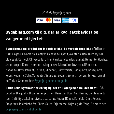
2026 © Bygebjerg.com.
Bygebjerg.com til dig, der er kvalitetsbevidst og
vælger med hjertet
Bygebjerg.com produkter indholder bl.a. halvædelstene bl.a.:
Afrikansk
turkis, Agate, Akvamarin, Amatyst, Amazonite, Apatit, Aventurin, Ben, Bjergkrystal,
Blue spot, Carneol, Chrysocolla, Citrin, Ferskvandsperler, Granat, Hematite, Howlite,
Jade, Jaspis, Koral, Labradorite, Lapis lazuli, Lavakite, Lavasten, Månesten,
Moganite, Onyx, Peridot, Phrenit, Rhodonit, Ruby zoisite, Røg quartz, Rosaquarts,
Rubin, Rubinite, Safir, Serpentin, Smaragd, Sodalit, Spinel, Tigerøje, Turkis, Turmalin
og Turkis. Se mere her:
Bygebjerg.com: sten guide
Spirituelle symboler er en vigtig del af Bygebjerg.com identitet:
108,
Buddha, Dragonfly, Drømmefanger, Fjer, Ganesha, Guan Yin, Hamsa, Uendeligheds
tegn (Infinity), Lakshmi, Livets træ, Lotus, Mudra, Månen, Mandala, Ohm, Peace,
Prayerbox, Rudraksha frø, Shiva, Solen, Stjernerne, Vajra og Yin/Yang. Se mere her:
Bygebjerg.com: symbol guide