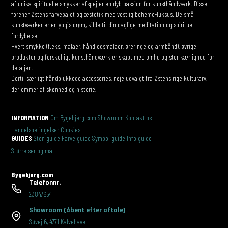
af unika spirituelle smykker afspejler en dyb passion for kunsthåndværk. Disse
forener Østens farvepalet og æstetik med vestlig boheme-luksus. De små
kunstværker er en yogis drøm, kilde til din daglige meditation og spirituel
fordybelse.
Hvert smykke (f.eks. malaer, håndledsmalaer, øreringe og armbånd), øvrige
produkter og forskelligt kunsthåndværk er skabt med omhu og stor kærlighed for
detaljen.
Dertil særligt håndplukkede accessories, nøje udvalgt fra Østens rige kulturarv,
der emmer af skønhed og historie.
INFORMATION
Om Bygebjerg.com
Showroom
Kontakt os
Handelsbetingelser
Cookies
GUIDES
Sten guide
Farve guide
Symbol guide
Info guide
Størrelser og mål
Bygebjerg.com
Telefonnr.
23847654
Showroom
(åbent efter aftale)
Søvej 6
,
4771 Kalvehave