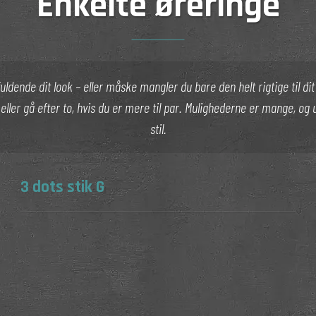
Enkelte øreringe
fuldende dit look – eller måske mangler du bare den helt rigtige til d
 eller gå efter to, hvis du er mere til par. Mulighederne er mange, og 
stil.
3 dots stik G