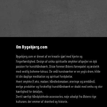
Om Bygebjerg.com
Bygebjerg.com er drevet af en kreativ sjæl med hjerte og
fingerfærdighed. Design af unika spirituelle smykker afspejler en dyb
passion for kunsthåndværk. Disse forener Østens farvepalet og æstetik
med vestlig boheme-luksus. De små kunstværker er en yogis drøm, kilde
til din daglige meditation og spirituel fordybelse.
Hvert smykke (f.eks. malaer, håndledsmalaer, øreringe og armbånd),
øvrige produkter og forskelligt kunsthåndværk er skabt med omhu og stor
kærlighed for detaljen.
Dertil særligt håndplukkede accessories, nøje udvalgt fra Østens rige
kulturarv, der emmer af skønhed og historie.