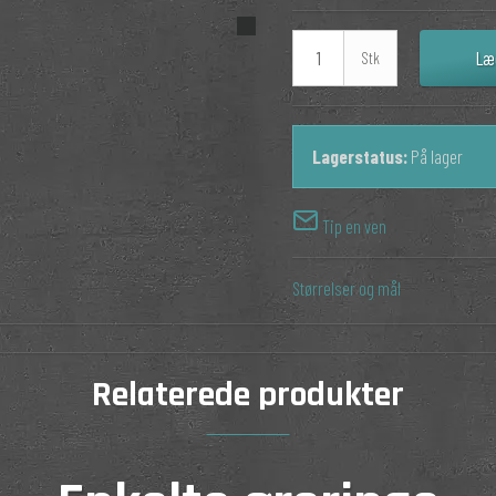
Læ
Stk
Lagerstatus:
På lager
Tip en ven
Størrelser og mål
Relaterede produkter