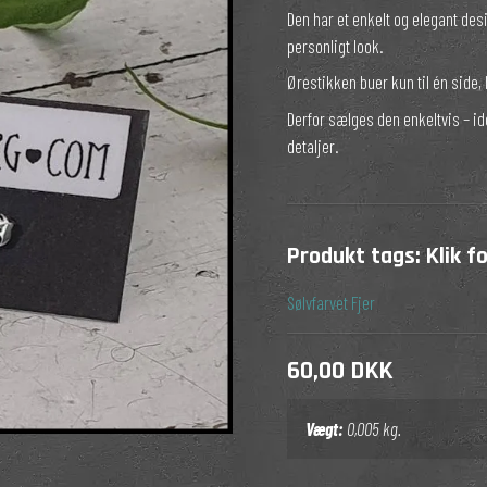
Den har et enkelt og elegant des
rter
personligt look.
Ørestikken buer kun til én side,
Derfor sælges den enkeltvis – id
detaljer.
Produkt tags:
Klik f
Sølvfarvet
Fjer
60,00 DKK
Vægt:
0,005
kg.