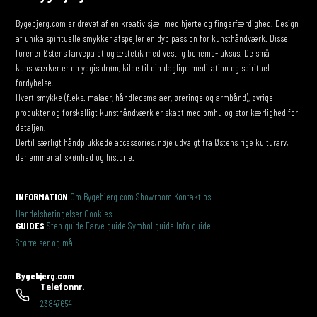
Bygebjerg.com er drevet af en kreativ sjæl med hjerte og fingerfærdighed. Design
af unika spirituelle smykker afspejler en dyb passion for kunsthåndværk. Disse
forener Østens farvepalet og æstetik med vestlig boheme-luksus. De små
kunstværker er en yogis drøm, kilde til din daglige meditation og spirituel
fordybelse.
Hvert smykke (f.eks. malaer, håndledsmalaer, øreringe og armbånd), øvrige
produkter og forskelligt kunsthåndværk er skabt med omhu og stor kærlighed for
detaljen.
Dertil særligt håndplukkede accessories, nøje udvalgt fra Østens rige kulturarv,
der emmer af skønhed og historie.
INFORMATION
Om Bygebjerg.com
Showroom
Kontakt os
Handelsbetingelser
Cookies
GUIDES
Sten guide
Farve guide
Symbol guide
Info guide
Størrelser og mål
Bygebjerg.com
Telefonnr.
23847654