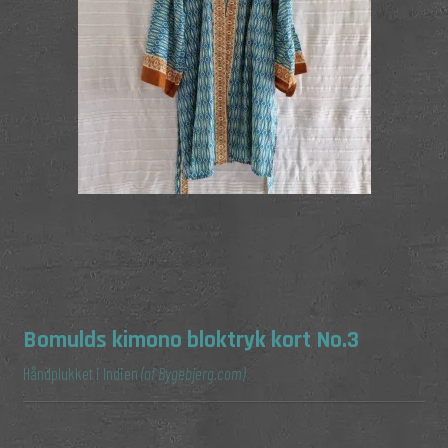
Bomulds kimono bloktryk kort No.3
Håndplukket i Indien
(af Bygebjerg.com)