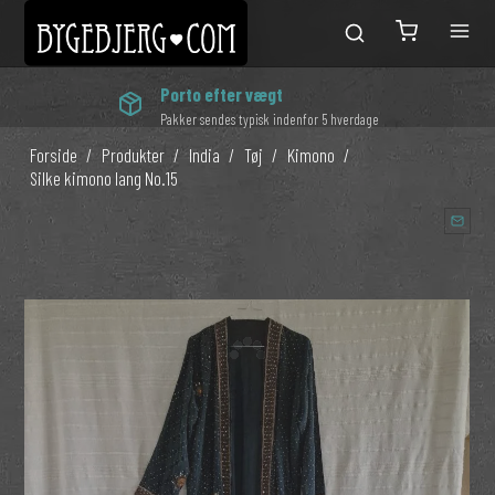
Porto efter vægt
Pakker sendes typisk indenfor 5 hverdage
Forside
/
Produkter
/
India
/
Tøj
/
Kimono
/
Silke kimono lang No.15