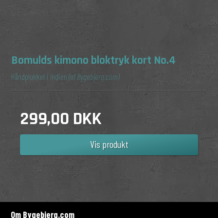
Bomulds kimono bloktryk kort No.4
Håndplukket i Indien
(af Bygebjerg.com)
299,00 DKK
Vis produkt
Om Bygebjerg.com