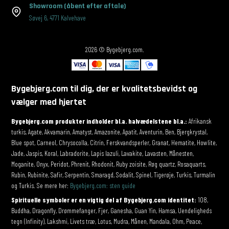
Showroom
(åbent efter aftale)
Søvej 6
,
4771 Kalvehave
2026 © Bygebjerg.com.
Bygebjerg.com til dig, der er kvalitetsbevidst og
vælger med hjertet
Bygebjerg.com produkter indholder bl.a. halvædelstene bl.a.:
Afrikansk
turkis, Agate, Akvamarin, Amatyst, Amazonite, Apatit, Aventurin, Ben, Bjergkrystal,
Blue spot, Carneol, Chrysocolla, Citrin, Ferskvandsperler, Granat, Hematite, Howlite,
Jade, Jaspis, Koral, Labradorite, Lapis lazuli, Lavakite, Lavasten, Månesten,
Moganite, Onyx, Peridot, Phrenit, Rhodonit, Ruby zoisite, Røg quartz, Rosaquarts,
Rubin, Rubinite, Safir, Serpentin, Smaragd, Sodalit, Spinel, Tigerøje, Turkis, Turmalin
og Turkis. Se mere her:
Bygebjerg.com: sten guide
Spirituelle symboler er en vigtig del af Bygebjerg.com identitet:
108,
Buddha, Dragonfly, Drømmefanger, Fjer, Ganesha, Guan Yin, Hamsa, Uendeligheds
tegn (Infinity), Lakshmi, Livets træ, Lotus, Mudra, Månen, Mandala, Ohm, Peace,