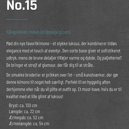
No.15
Håndplukket i Indien
(af Bygebjerg.com)
Mød din nye favoritkimono – et stykke luksus, der kombinerer tidløs
elegance med et touch af eventyr. Den sorte base giver et sofistikeret
udtryk, mens de brune detaljer tilføjer varme og dybde. Og paljetterne?
De bringer et strejf af glamour, der får dig til at stråle.
De smukke broderier er prikken over i'et – små kunstværker, der gør
denne kimono til noget helt særligt. Perfekt til en hyggelig aften
derhjemme eller når du vil pifte et outfit op. Et must-have, hvis du er til
kvalitet med et lille glimt af luksus!
Bryst: ca. 130 cm
Længde: ca. 32 cm
Ærmegab: ca. 52 cm
Ærmelængde: ca. 54 cm