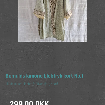
Bomulds kimono bloktryk kort No.1
Håndplukket i Indien
(af Bygebjerg.com)
299,00 DKK