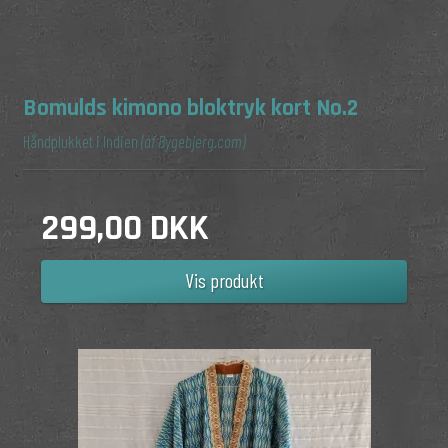
Bomulds kimono bloktryk kort No.2
Håndplukket i Indien
(af Bygebjerg.com)
299,00 DKK
Vis produkt