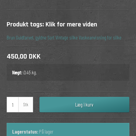
Produkt tags:
Klik for mere viden
Brun
Guldfarvet, gyldne
Sort
Vintage silke
Vaskeanvisning for silke
450,00 DKK
Vægt:
0,45
kg.
Læg i kurv
Stk
Lagerstatus:
På lager