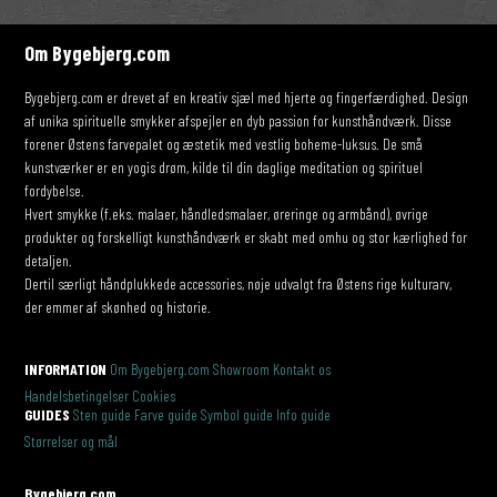
Om Bygebjerg.com
Bygebjerg.com er drevet af en kreativ sjæl med hjerte og fingerfærdighed. Design
af unika spirituelle smykker afspejler en dyb passion for kunsthåndværk. Disse
forener Østens farvepalet og æstetik med vestlig boheme-luksus. De små
kunstværker er en yogis drøm, kilde til din daglige meditation og spirituel
fordybelse.
Hvert smykke (f.eks. malaer, håndledsmalaer, øreringe og armbånd), øvrige
produkter og forskelligt kunsthåndværk er skabt med omhu og stor kærlighed for
detaljen.
Dertil særligt håndplukkede accessories, nøje udvalgt fra Østens rige kulturarv,
der emmer af skønhed og historie.
INFORMATION
Om Bygebjerg.com
Showroom
Kontakt os
Handelsbetingelser
Cookies
GUIDES
Sten guide
Farve guide
Symbol guide
Info guide
Størrelser og mål
Bygebjerg.com