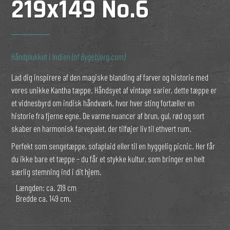
219x149 No.6
Håndplukket i Indien
(af Bygebjerg.com)
Lad dig inspirere af den magiske blanding af farver og historie med
vores unikke Kantha tæppe. Håndsyet af vintage sarier, dette tæppe er
et vidnesbyrd om indisk håndværk, hvor hver sting fortæller en
historie fra fjerne egne. De varme nuancer af brun, gul, rød og sort
skaber en harmonisk farvepalet, der tilføjer liv til ethvert rum.
Perfekt som sengetæppe, sofaplaid eller til en hyggelig picnic. Her får
du ikke bare et tæppe – du får et stykke kultur, som bringer en helt
særlig stemning ind i dit hjem.
Længden: ca. 219 cm
Bredde ca. 149 cm.