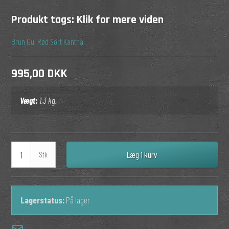
Produkt tags:
Klik for mere viden
Brun
Gul
Rød
Sort
Kantha
995,00 DKK
Vægt:
1,3
kg.
Læg i kurv
Stk
Lagerstatus:
På lager