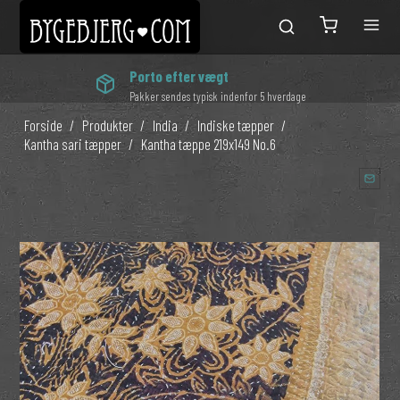
Porto efter vægt
Pakker sendes typisk indenfor 5 hverdage
Forside
/
Produkter
/
India
/
Indiske tæpper
/
Kantha sari tæpper
/
Kantha tæppe 219x149 No.6