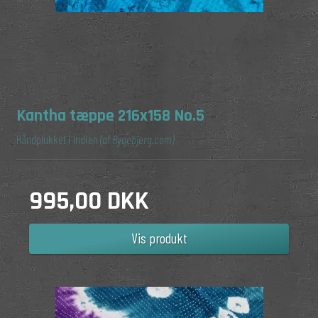
Kantha tæppe 216x158 No.5
Håndplukket i Indien
(af Bygebjerg.com)
995,00 DKK
Vis produkt