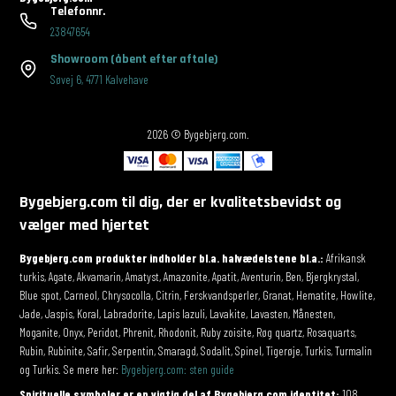
Telefonnr.
23847654
Showroom
(åbent efter aftale)
Søvej 6
,
4771 Kalvehave
2026 © Bygebjerg.com.
Bygebjerg.com til dig, der er kvalitetsbevidst og
vælger med hjertet
Bygebjerg.com produkter indholder bl.a. halvædelstene bl.a.:
Afrikansk
turkis, Agate, Akvamarin, Amatyst, Amazonite, Apatit, Aventurin, Ben, Bjergkrystal,
Blue spot, Carneol, Chrysocolla, Citrin, Ferskvandsperler, Granat, Hematite, Howlite,
Jade, Jaspis, Koral, Labradorite, Lapis lazuli, Lavakite, Lavasten, Månesten,
Moganite, Onyx, Peridot, Phrenit, Rhodonit, Ruby zoisite, Røg quartz, Rosaquarts,
Rubin, Rubinite, Safir, Serpentin, Smaragd, Sodalit, Spinel, Tigerøje, Turkis, Turmalin
og Turkis. Se mere her:
Bygebjerg.com: sten guide
Spirituelle symboler er en vigtig del af Bygebjerg.com identitet:
108,