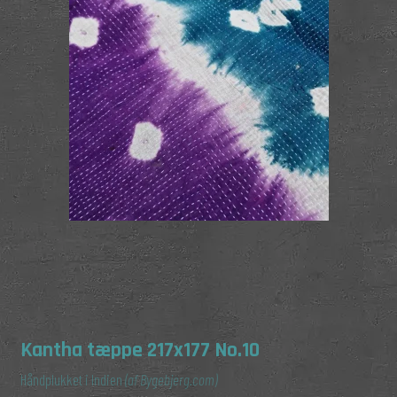
Kantha tæppe 217x177 No.10
Håndplukket i Indien
(af Bygebjerg.com)