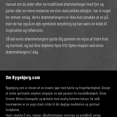
Uanset om du leder efter en traditionel drømmefanger med fjer og
perler eller en mere moderne version med unikke detaljer, har vi noget
for enhver smag. Vores drømmefangere er ikke kun smukke at se på,
men de har også en dyb symbolsk betydning og kan være en kilde til
inspiration og refleksion.
Så lad vores drømmefangere guide dig gennem en rejse af indre fred
og harmoni, og lad dine drømme flyve frit! Oplev magien ved vores
drømmefangere i dag.
Om Bygebjerg.com
Bygebjerg.com er drevet af en kreativ sjæl med hjerte og fingerfærdighed. Design
af unika spirituelle smykker afspejler en dyb passion for kunsthåndværk. Disse
forener Østens farvepalet og æstetik med vestlig boheme-luksus. De små
kunstværker er en yogis drøm, kilde til din daglige meditation og spirituel
fordybelse.
Hvert smykke (f.eks. malaer, håndledsmalaer, øreringe og armbånd), øvrige