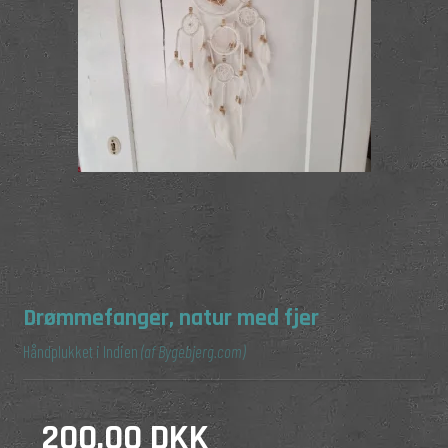
Drømmefanger, natur med fjer
Håndplukket i Indien
(af Bygebjerg.com)
200,00 DKK