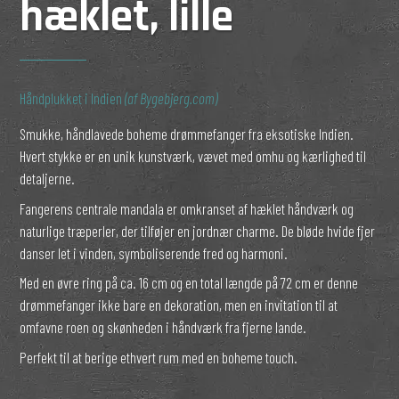
hæklet, lille
Håndplukket i Indien
(af Bygebjerg.com)
Smukke, håndlavede boheme drømmefanger fra eksotiske Indien.
Hvert stykke er en unik kunstværk, vævet med omhu og kærlighed til
detaljerne.
Fangerens centrale mandala er omkranset af hæklet håndværk og
naturlige træperler, der tilføjer en jordnær charme. De bløde hvide fjer
danser let i vinden, symboliserende fred og harmoni.
Med en øvre ring på ca. 16 cm og en total længde på 72 cm er denne
drømmefanger ikke bare en dekoration, men en invitation til at
omfavne roen og skønheden i håndværk fra fjerne lande.
Perfekt til at berige ethvert rum med en boheme touch.