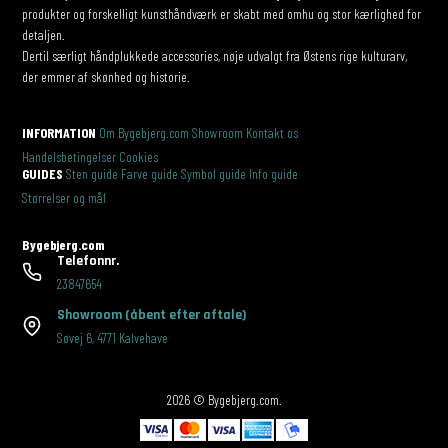
produkter og forskelligt kunsthåndværk er skabt med omhu og stor kærlighed for
detaljen.
Dertil særligt håndplukkede accessories, nøje udvalgt fra Østens rige kulturarv,
der emmer af skønhed og historie.
INFORMATION
Om Bygebjerg.com
Showroom
Kontakt os
Handelsbetingelser
Cookies
GUIDES
Sten guide
Farve guide
Symbol guide
Info guide
Størrelser og mål
Bygebjerg.com
Telefonnr.
23847654
Showroom
(åbent efter aftale)
Søvej 6
,
4771 Kalvehave
2026 © Bygebjerg.com.