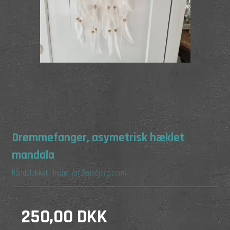
Drømmefanger, asymetrisk hæklet
mandala
Håndplukket i Indien
(af Bygebjerg.com)
250,00 DKK