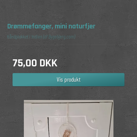
Drømmefanger, mini naturfjer
Håndplukket i Indien
(af Bygebjerg.com)
75,00 DKK
Vis produkt