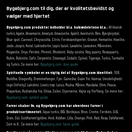
Bygebjerg.com til dig, der er kvalitetsbevidst og
vælger med hjertet
Bygebjerg.com produkter indholder bl.a. halvædelstene bl.a.:
Afrikansk
turkis, Agate, Akvamarin, Amatyst, Amazonite, Apatit, Aventurin, Ben, Bjergkrystal,
Blue spot, Carneol, Chrysocolla, Citrin, Ferskvandsperler, Granat, Hematite, Howlite,
Jade, Jaspis, Koral, Labradorite, Lapis lazuli, Lavakite, Lavasten, Månesten,
Moganite, Onyx, Peridot, Phrenit, Rhodonit, Ruby zoisite, Røg quartz, Rosaquarts,
Rubin, Rubinite, Safir, Serpentin, Smaragd, Sodalit, Spinel, Tigerøje, Turkis, Turmalin
og Turkis. Se mere her:
Bygebjerg.com: sten guide
Spirituelle symboler er en vigtig del af Bygebjerg.com identitet:
108,
Buddha, Dragonfly, Drømmefanger, Fjer, Ganesha, Guan Yin, Hamsa, Uendeligheds
tegn (Infinity), Lakshmi, Livets træ, Lotus, Mudra, Månen, Mandala, Ohm, Peace,
Prayerbox, Rudraksha frø, Shiva, Solen, Stjernerne, Vajra og Yin/Yang. Se mere her:
Bygebjerg.com: symbol guide
Farver skaber liv, og Bygebjerg.com har alverdens farver i
produktsortimentet:
Aqua turkis, Blå, Bordeaux, Brun, Creme, Fersken, Grå,
Grøn, Gul, Guldfarvet/gyldne, Hvid, Kobber, Lilla, Orange, Pink, Rød, Rosa, Sølvfarvet,
Sort m.fl.. Se mere her:
Bygebjerg.com: farve guide