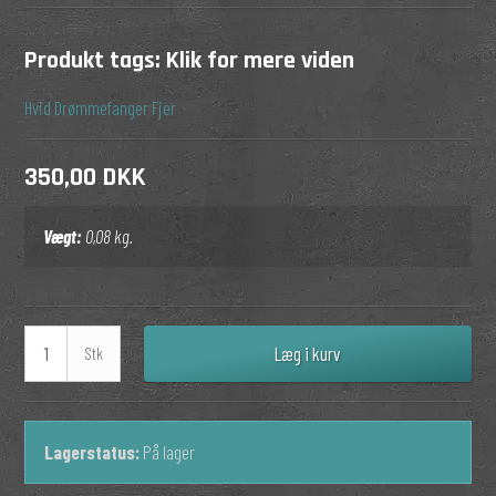
Produkt tags:
Klik for mere viden
Hvid
Drømmefanger
Fjer
350,00 DKK
Vægt:
0,08
kg.
Læg i kurv
Stk
Lagerstatus:
På lager