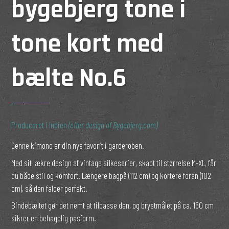
bygebjerg tone i
tone kort med
bælte No.6
Produceret i Indien
(efter design af Bygebjerg.com)
Denne kimono er din nye favorit i garderoben.
Med sit lækre design af vintage silkesarier, skabt til størrelse M-XL, får
du både stil og komfort. Længere bagpå (112 cm) og kortere foran (102
cm), så den falder perfekt.
Bindebæltet gør det nemt at tilpasse den, og brystmålet på ca. 150 cm
sikrer en behagelig pasform.