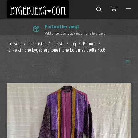
Porto efter vægt
Pakker sendes typisk indenfor 5 hverdage
Forside
/
Produkter
/
Tekstil
/
Tøj
/
Kimono
/
Silke kimono bygebjerg tone i tone kort med bælte No.6