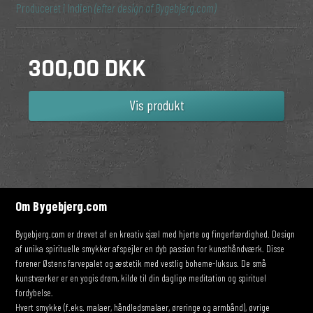
Produceret i Indien
(efter design af Bygebjerg.com)
300,00 DKK
Vis produkt
Om Bygebjerg.com
Bygebjerg.com er drevet af en kreativ sjæl med hjerte og fingerfærdighed. Design
af unika spirituelle smykker afspejler en dyb passion for kunsthåndværk. Disse
forener Østens farvepalet og æstetik med vestlig boheme-luksus. De små
kunstværker er en yogis drøm, kilde til din daglige meditation og spirituel
fordybelse.
Hvert smykke (f.eks. malaer, håndledsmalaer, øreringe og armbånd), øvrige