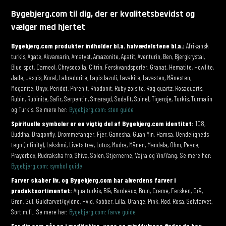
Bygebjerg.com til dig, der er kvalitetsbevidst og
vælger med hjertet
Bygebjerg.com produkter indholder bl.a. halvædelstene bl.a.:
Afrikansk
turkis, Agate, Akvamarin, Amatyst, Amazonite, Apatit, Aventurin, Ben, Bjergkrystal,
Blue spot, Carneol, Chrysocolla, Citrin, Ferskvandsperler, Granat, Hematite, Howlite,
Jade, Jaspis, Koral, Labradorite, Lapis lazuli, Lavakite, Lavasten, Månesten,
Moganite, Onyx, Peridot, Phrenit, Rhodonit, Ruby zoisite, Røg quartz, Rosaquarts,
Rubin, Rubinite, Safir, Serpentin, Smaragd, Sodalit, Spinel, Tigerøje, Turkis, Turmalin
og Turkis. Se mere her:
Bygebjerg.com: sten guide
Spirituelle symboler er en vigtig del af Bygebjerg.com identitet:
108,
Buddha, Dragonfly, Drømmefanger, Fjer, Ganesha, Guan Yin, Hamsa, Uendeligheds
tegn (Infinity), Lakshmi, Livets træ, Lotus, Mudra, Månen, Mandala, Ohm, Peace,
Prayerbox, Rudraksha frø, Shiva, Solen, Stjernerne, Vajra og Yin/Yang. Se mere her:
Bygebjerg.com: symbol guide
Farver skaber liv, og Bygebjerg.com har alverdens farver i
produktsortimentet:
Aqua turkis, Blå, Bordeaux, Brun, Creme, Fersken, Grå,
Grøn, Gul, Guldfarvet/gyldne, Hvid, Kobber, Lilla, Orange, Pink, Rød, Rosa, Sølvfarvet,
Sort m.fl.. Se mere her:
Bygebjerg.com: farve guide
For dig som går op i meditation, yoga og mindfulness finder du her: