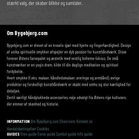
stærkt valg, der skaber blikke og samtaler.
Om Bygebjerg.com
Bygebjerg.com er drevet af en kreativ sjæl med hjerte og fingerfærdighed. Design
af unika spirituelle smykker afspejler en dyb passion for kunsthåndværk. Disse
forener Østens farvepalet og æstetik med vestlig boheme-luksus. De små
kunstværker er en yogis drøm, kilde til din daglige meditation og spirituel
fordybelse.
Hvert smykke (f.eks. malaer, håndledsmalaer, øreringe og armbånd), øvrige
produkter og forskelligt kunsthåndværk er skabt med omhu og stor kærlighed for
detaljen.
Dertil særligt håndplukkede accessories, nøje udvalgt fra Østens rige kulturarv,
der emmer af skønhed og historie.
INFORMATION
Om Bygebjerg.com
Showroom
Kontakt os
Handelsbetingelser
Cookies
GUIDES
Sten guide
Farve guide
Symbol guide
Info guide