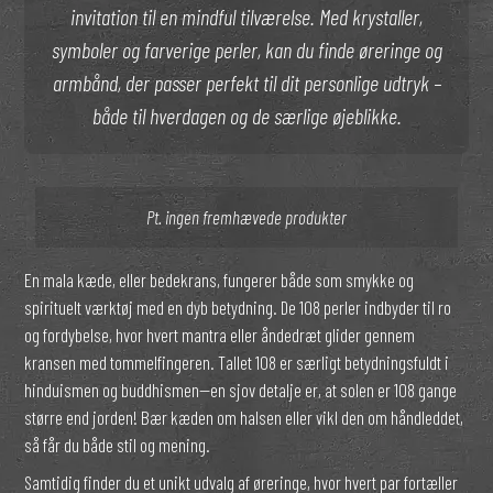
invitation til en mindful tilværelse. Med krystaller,
symboler og farverige perler, kan du finde øreringe og
armbånd, der passer perfekt til dit personlige udtryk –
både til hverdagen og de særlige øjeblikke.
Pt. ingen fremhævede produkter
En mala kæde, eller bedekrans, fungerer både som smykke og
spirituelt værktøj med en dyb betydning. De 108 perler indbyder til ro
og fordybelse, hvor hvert mantra eller åndedræt glider gennem
kransen med tommelfingeren. Tallet 108 er særligt betydningsfuldt i
hinduismen og buddhismen—en sjov detalje er, at solen er 108 gange
større end jorden! Bær kæden om halsen eller vikl den om håndleddet,
så får du både stil og mening.
Samtidig finder du et unikt udvalg af øreringe, hvor hvert par fortæller