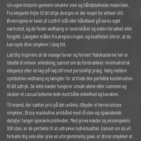
sin egen historie gennem smukke sten og håndplukkede materialer.
Fra elegante linjer til dristige designs er der noget for enhver stil.
Ørekrogene er lavet af rustfrit stål eller håndlavet på vores eget
værksted, og de fleste vedhæng er laserskåret og enten forsølvet eller
forgyldt. Længden måles fra ørepiercingen, og kvaliteten sikrer, at du
kan nyde dine smykker i lang tid.
Lad dig inspirere af de mange farver og former! Halskæderne her er
ideelle til enhver anledning, uanset om du foretrækker minimalistisk
elegance eller en lag-på-lag stil med personligt præg. Vælg mellem
symbolske vedhæng og længder for at finde den perfekte kombination
til dit udtryk. De lette kæder fungerer smukt alene eller sammen og
skaber et casual boheme look med både enkelhed og karakter.
Til mænd, der sætter pris på det unikke, tilbyder vi herre/unisex
smykker. Disse maskuline armbånd med rå sten og spændende
detaljer fanger opmærksomheden. Med grove kæder og eksempelvis
108 sten, er de perfekte til at udtrykke individualitet. Uanset om du vil
forkæle dig selv eller give en uforglemmelig gave, er disse smykker et