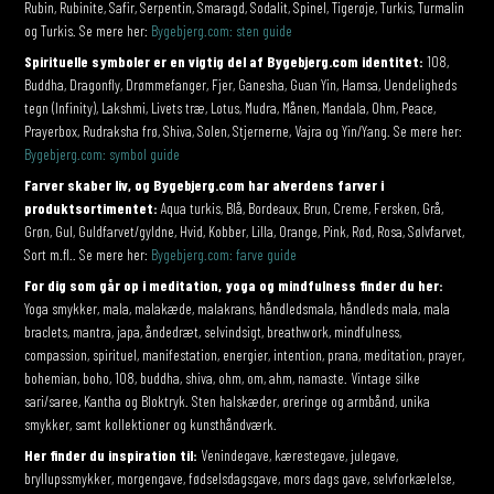
Rubin, Rubinite, Safir, Serpentin, Smaragd, Sodalit, Spinel, Tigerøje, Turkis, Turmalin
og Turkis. Se mere her:
Bygebjerg.com: sten guide
Spirituelle symboler er en vigtig del af Bygebjerg.com identitet:
108,
Buddha, Dragonfly, Drømmefanger, Fjer, Ganesha, Guan Yin, Hamsa, Uendeligheds
tegn (Infinity), Lakshmi, Livets træ, Lotus, Mudra, Månen, Mandala, Ohm, Peace,
Prayerbox, Rudraksha frø, Shiva, Solen, Stjernerne, Vajra og Yin/Yang. Se mere her:
Bygebjerg.com: symbol guide
Farver skaber liv, og Bygebjerg.com har alverdens farver i
produktsortimentet:
Aqua turkis, Blå, Bordeaux, Brun, Creme, Fersken, Grå,
Grøn, Gul, Guldfarvet/gyldne, Hvid, Kobber, Lilla, Orange, Pink, Rød, Rosa, Sølvfarvet,
Sort m.fl.. Se mere her:
Bygebjerg.com: farve guide
For dig som går op i meditation, yoga og mindfulness finder du her:
Yoga smykker, mala, malakæde, malakrans, håndledsmala, håndleds mala, mala
braclets, mantra, japa, åndedræt, selvindsigt, breathwork, mindfulness,
compassion, spirituel, manifestation, energier, intention, prana, meditation, prayer,
bohemian, boho, 108, buddha, shiva, ohm, om, ahm, namaste. Vintage silke
sari/saree, Kantha og Bloktryk. Sten halskæder, øreringe og armbånd, unika
smykker, samt kollektioner og kunsthåndværk.
Her finder du inspiration til:
Venindegave, kærestegave, julegave,
bryllupssmykker, morgengave, fødselsdagsgave, mors dags gave, selvforkælelse,