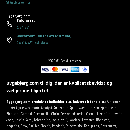
Størrelser og mål
Bygebjerg.com
Telefonnr.
23847654
Showroom
(åbent efter aftale)
Søvej 6
,
4771 Kalvehave
2026 © Bygebjerg.com.
Bygebjerg.com til dig, der er kvalitetsbevidst og
vælger med hjertet
Bygebjerg.com produkter indholder bl.a. halvædelstene bl.a.:
Afrikansk
turkis, Agate, Akvamarin, Amatyst, Amazonite, Apatit, Aventurin, Ben, Bjergkrystal,
Blue spot, Carneol, Chrysocolla, Citrin, Ferskvandsperler, Granat, Hematite, Howlite,
Jade, Jaspis, Koral, Labradorite, Lapis lazuli, Lavakite, Lavasten, Månesten,
Moganite, Onyx, Peridot, Phrenit, Rhodonit, Ruby zoisite, Røg quartz, Rosaquarts,